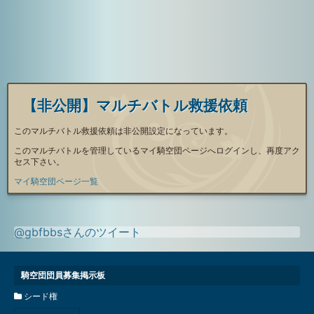
【非公開】マルチバトル救援依頼
このマルチバトル救援依頼は非公開設定になっています。
このマルチバトルを管理しているマイ騎空団ページへログインし、再度アク
セス下さい。
マイ騎空団ページ一覧
@gbfbbsさんのツイート
騎空団団員募集掲示板
シード権