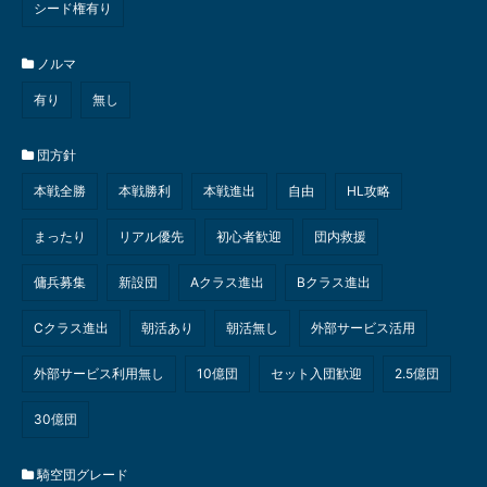
シード権有り
ノルマ
有り
無し
団方針
本戦全勝
本戦勝利
本戦進出
自由
HL攻略
まったり
リアル優先
初心者歓迎
団内救援
傭兵募集
新設団
Aクラス進出
Bクラス進出
Cクラス進出
朝活あり
朝活無し
外部サービス活用
外部サービス利用無し
10億団
セット入団歓迎
2.5億団
30億団
騎空団グレード