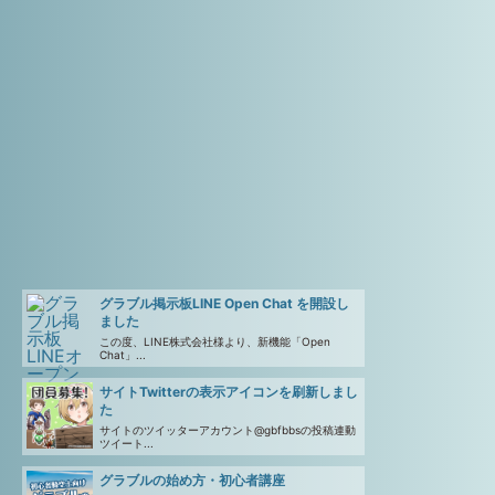
グラブル掲示板LINE Open Chat を開設し
ました
この度、LINE株式会社様より、新機能「Open
Chat」...
サイトTwitterの表示アイコンを刷新しまし
た
サイトのツイッターアカウント@gbfbbsの投稿連動
ツイート...
グラブルの始め方・初心者講座