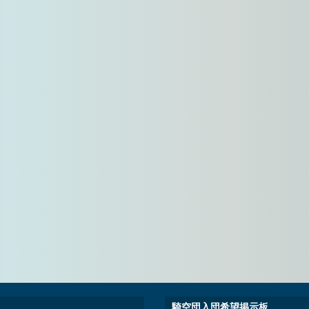
騎空団入団希望掲示板