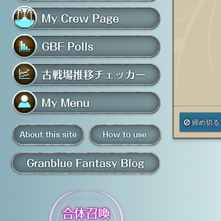
フレンド募集掲示板
マイ騎空団ページ
グラブルアンケート
古戦場推移チェッカー
マイメニュー
締め切る
板
騎空団員募集掲示板
掲示板の使い方
グラブル情報・ブログ
について