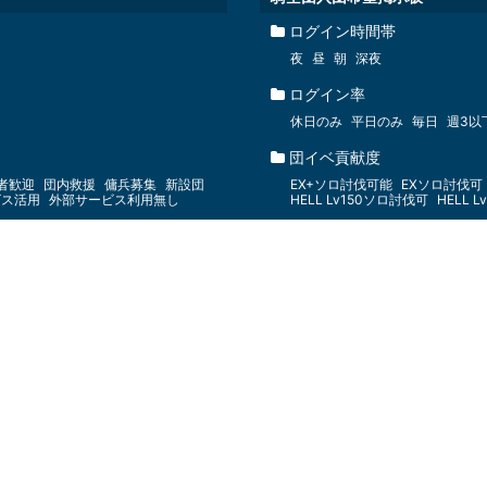
ログイン時間帯
夜
昼
朝
深夜
ログイン率
休日のみ
平日のみ
毎日
週3以
団イベ貢献度
者歓迎
団内救援
傭兵募集
新設団
EX+ソロ討伐可能
EXソロ討伐可
ビス活用
外部サービス利用無し
HELL Lv150ソロ討伐可
HELL 
希望方針
本戦全勝
本戦勝利
本戦進出
自
Bクラス進出
Cクラス進出
10
課金度合い
がっつり課金
サプチケのみ
少
マルチ救援募集掲示板
難易度