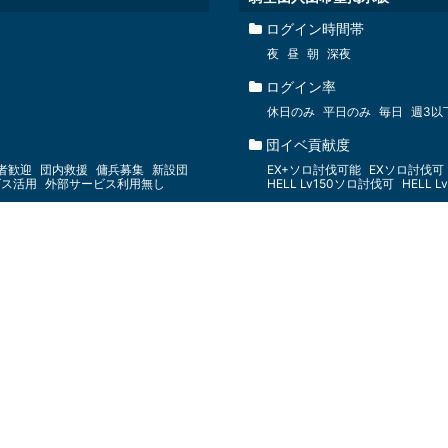
ログイン時間帯
夜
昼
朝
深夜
ログイン率
休日のみ
平日のみ
毎日
週3以
団イベ貢献度
者歓迎
団内救援
傭兵募集
新設団
EX+ソロ討伐可能
EXソロ討伐可
ビス活用
外部サービス利用無し
HELL Lv150ソロ討伐可
HELL 
希望方針
本戦全勝
本戦勝利
本戦進出
自
Bクラス進出
Cクラス進出
10
課金度合い
がっつり課金
サプチケのみ
少
マルチ救援募集掲示板
難易度