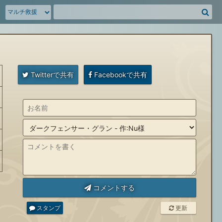
騎
空
団
募
集
掲
示
板
を
Twitterで共有
Facebookで共有
検
索
コメントする
スタンプ
更新