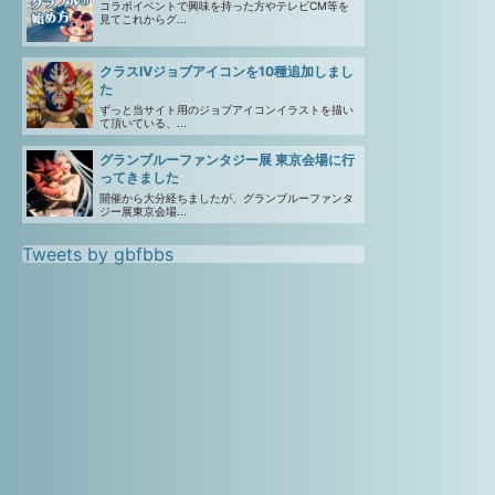
コラボイベントで興味を持った方やテレビCM等を
見てこれからグ...
クラスⅣジョブアイコンを10種追加しまし
た
ずっと当サイト用のジョブアイコンイラストを描い
て頂いている、...
グランブルーファンタジー展 東京会場に行
ってきました
開催から大分経ちましたが、グランブルーファンタ
ジー展東京会場...
Tweets by gbfbbs