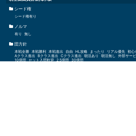
シード権
シード権有り
ノルマ
有り
無し
団方針
本戦全勝
本戦勝利
本戦進出
自由
HL攻略
まったり
リアル優先
初心
Aクラス進出
Bクラス進出
Cクラス進出
朝活あり
朝活無し
外部サー
10億団
セット入団歓迎
2.5億団
30億団
騎空団グレード
A
B
C
D
E
F
SS
SSS
S
騎空団実績
本戦1勝以上
本戦全勝
本戦進出
grade-
共闘メンバー募集掲示板
部屋方針