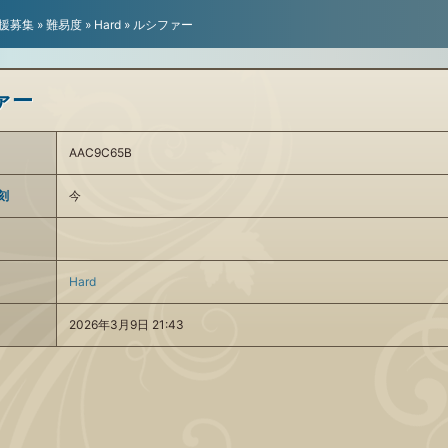
援募集
»
難易度
»
Hard
»
ルシファー
ァー
AAC9C65B
刻
今
Hard
2026年3月9日 21:43