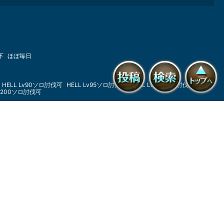
下
ほぼ毎日
HELL Lv90ソロ討伐可
HELL Lv95ソロ討伐可
HELL Lv100ソロ討伐可
Lv200ソロ討伐可
掲示板に
投稿を検
サイトト
由
HL攻略
まったり
リアル優先
団内救援
傭兵希望
Aクラス進出
億団
セット入団希望
2.5億団
30億団
し課金
無課金
投稿する
索
ップへ戻