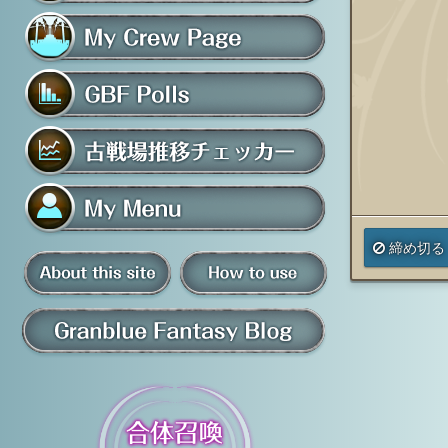
フレンド募集掲示板
マイ騎空団ページ
グラブルアンケート
古戦場推移チェッカー
マイメニュー
締め切る
板
騎空団員募集掲示板
掲示板の使い方
グラブル情報・ブログ
について