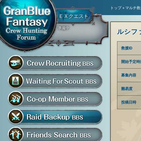
トップ
»
マルチ救
ＥＸクエスト
準備中
ルシフ
救援ID
開始予定時
騎空団員募集掲示板
募集内容
グラブル騎空団募集掲示
難易度
騎空団入団希望掲示板
投稿日時
共闘部屋・メンバー掲示板
マルチバトル救援募集掲示板