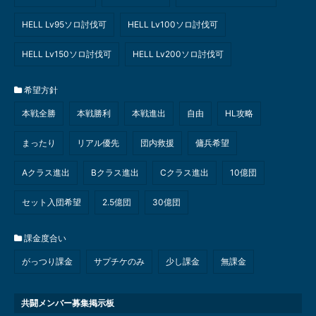
HELL Lv95ソロ討伐可
HELL Lv100ソロ討伐可
HELL Lv150ソロ討伐可
HELL Lv200ソロ討伐可
希望方針
本戦全勝
本戦勝利
本戦進出
自由
HL攻略
まったり
リアル優先
団内救援
傭兵希望
Aクラス進出
Bクラス進出
Cクラス進出
10億団
セット入団希望
2.5億団
30億団
課金度合い
がっつり課金
サプチケのみ
少し課金
無課金
共闘メンバー募集掲示板