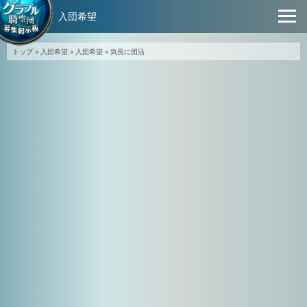
入団希望
トップ
»
入団希望
»
入団希望
»
気長に団活