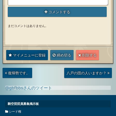
コメントする
まだコメントはありません。
マイメニューに登録
締め切る
削除する
次
前
復帰勢です。
八戸の団の人いますか？
の
の
投
投
稿
稿
@gbfbbsさんのツイート
騎空団団員募集掲示板
シード権