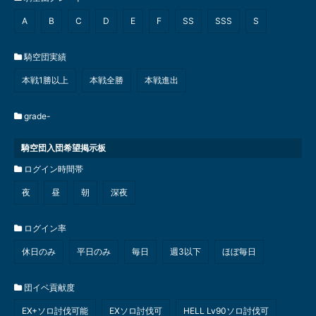
A
B
C
D
E
F
SS
SSS
S
騎空団実績
本戦1勝以上
本戦全勝
本戦進出
grade-
騎空団入団希望掲示板
ログイン時間帯
夜
昼
朝
深夜
ログイン率
休日のみ
平日のみ
毎日
週3以下
ほぼ毎日
団イベ貢献度
EX+ソロ討伐可能
EXソロ討伐可
HELL Lv90ソロ討伐可