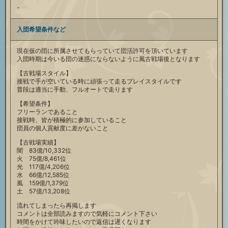
-
入団希望条件など
現在仮の団に所属させてもらっていて団活許可を頂いています
入団時期は今いる団の迷惑にならないように風古戦場後となります
【古戦場スタイル】
接戦で手が空いている時に頑張って走るプレイスタイルです
普段は適当に手動、フルオートで走ります
【希望条件】
フリーランであること
接戦時、皆が積極的に参加していること
団員の個人貢献度に差がないこと
【古戦場実績】
闇 83億/10,332位
火 75億/8,461位
光 117億/4,206位
水 66億/12,585位
風 159億/1,379位
土 57億/13,208位
流れてしまったら再掲します
コメントは全部読みますので気軽にコメント下さい
時間をかけて吟味したいので返信は遅くなります