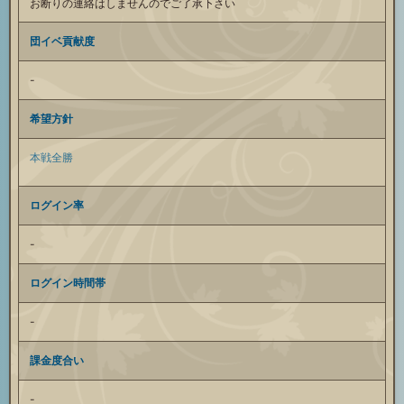
お断りの連絡はしませんのでご了承下さい
団イベ貢献度
-
希望方針
本戦全勝
ログイン率
-
ログイン時間帯
-
課金度合い
-