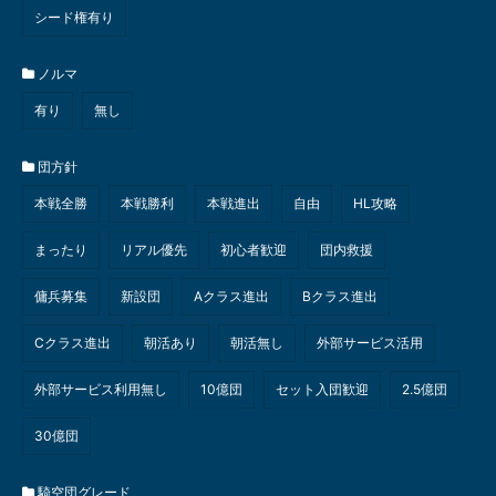
シード権有り
ノルマ
有り
無し
団方針
本戦全勝
本戦勝利
本戦進出
自由
HL攻略
まったり
リアル優先
初心者歓迎
団内救援
傭兵募集
新設団
Aクラス進出
Bクラス進出
Cクラス進出
朝活あり
朝活無し
外部サービス活用
外部サービス利用無し
10億団
セット入団歓迎
2.5億団
30億団
騎空団グレード