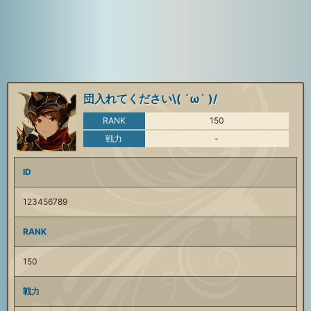
団入れてください\( ´ω` )/
RANK
150
戦力
-
ID
123456789
RANK
150
戦力