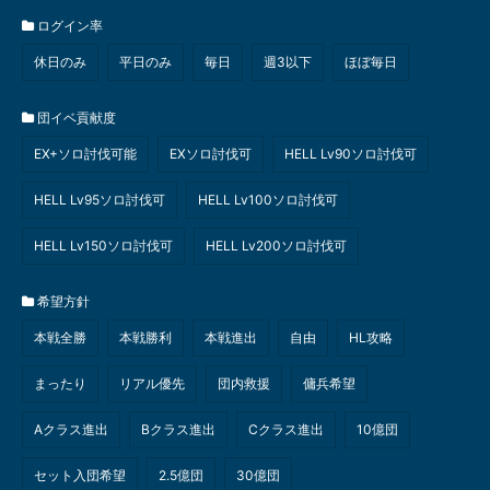
ログイン率
休日のみ
平日のみ
毎日
週3以下
ほぼ毎日
団イベ貢献度
EX+ソロ討伐可能
EXソロ討伐可
HELL Lv90ソロ討伐可
HELL Lv95ソロ討伐可
HELL Lv100ソロ討伐可
HELL Lv150ソロ討伐可
HELL Lv200ソロ討伐可
希望方針
本戦全勝
本戦勝利
本戦進出
自由
HL攻略
まったり
リアル優先
団内救援
傭兵希望
Aクラス進出
Bクラス進出
Cクラス進出
10億団
セット入団希望
2.5億団
30億団