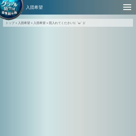
入団希望
トップ
»
入団希望
»
入団希望
»
団入れてください\( ´ω` )/