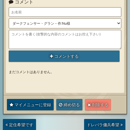
コメント
コメントする
まだコメントはありません。
マイメニューに登録
締め切る
削除する
次
前
定住希望です
ドレバラ傭兵希望
の
の