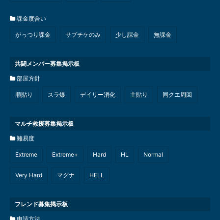
課金度合い
がっつり課金
サプチケのみ
少し課金
無課金
共闘メンバー募集掲示板
部屋方針
順貼り
スラ爆
デイリー消化
主貼り
同クエ周回
マルチ救援募集掲示板
難易度
Extreme
Extreme+
Hard
HL
Normal
Very Hard
マグナ
HELL
フレンド募集掲示板
申請方法