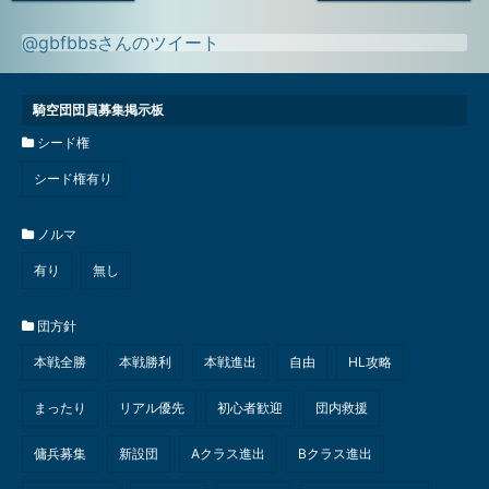
投
投
稿
稿
@gbfbbsさんのツイート
騎空団団員募集掲示板
シード権
シード権有り
ノルマ
有り
無し
団方針
本戦全勝
本戦勝利
本戦進出
自由
HL攻略
まったり
リアル優先
初心者歓迎
団内救援
傭兵募集
新設団
Aクラス進出
Bクラス進出