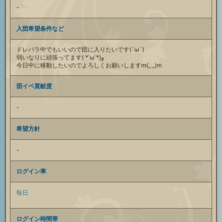
-
入団希望条件など
ドレパラ中でもいいので団に入りたいです(´ω`)
弱いなりに頑張ってます( *˙ω˙*)و
今日中に移動したいのでよろしくお願いしますm(_ _)m
団イベ貢献度
-
希望方針
-
ログイン率
毎日
ログイン時間帯