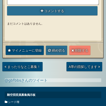
コメントする
まだコメントはありません。
マイメニューに登録
締め切る
削除する
次
前
まったりなとこ募集！
A帯の団探してます
の
の
投
投
稿
稿
@gbfbbsさんのツイート
騎空団団員募集掲示板
シード権