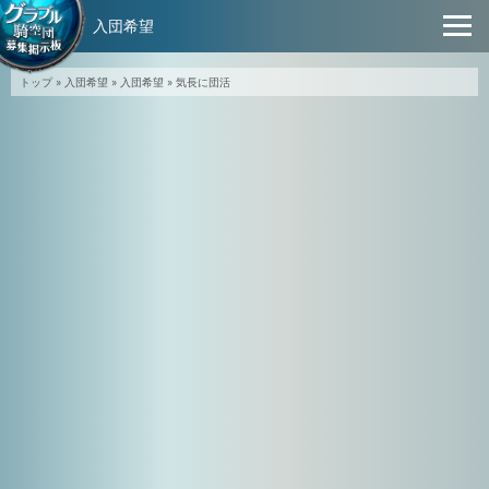
入団希望
トップ
»
入団希望
»
入団希望
»
気長に団活