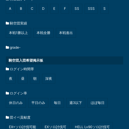
A
B
C
D
E
F
SS
SSS
S
騎空団実績
本戦1勝以上
本戦全勝
本戦進出
grade-
騎空団入団希望掲示板
ログイン時間帯
夜
昼
朝
深夜
ログイン率
休日のみ
平日のみ
毎日
週3以下
ほぼ毎日
団イベ貢献度
EX+ソロ討伐可能
EXソロ討伐可
HELL Lv90ソロ討伐可