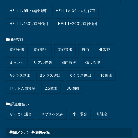
HELL Lv95ソロ討伐可
HELL Lv100ソロ討伐可
HELL Lv150ソロ討伐可
HELL Lv200ソロ討伐可
希望方針
本戦全勝
本戦勝利
本戦進出
自由
HL攻略
まったり
リアル優先
団内救援
傭兵希望
Aクラス進出
Bクラス進出
Cクラス進出
10億団
セット入団希望
2.5億団
30億団
課金度合い
がっつり課金
サプチケのみ
少し課金
無課金
共闘メンバー募集掲示板