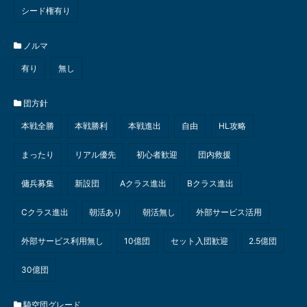
シード権有り
ノルマ
有り
無し
団方針
本戦全勝
本戦勝利
本戦進出
自由
HL攻略
まったり
リアル優先
初心者歓迎
団内救援
傭兵募集
新設団
Aクラス進出
Bクラス進出
Cクラス進出
朝活あり
朝活無し
外部サービス活用
外部サービス利用無し
10億団
セット入団歓迎
2.5億団
30億団
騎空団グレード