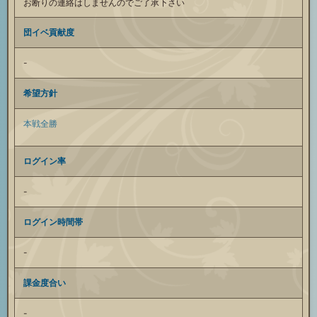
お断りの連絡はしませんのでご了承下さい
団イベ貢献度
-
希望方針
本戦全勝
ログイン率
-
ログイン時間帯
-
課金度合い
-