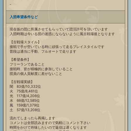
-
入団希望条件など
現在仮の団に所属させてもらっていて団活許可を頂いています
入団時期は今いる団の迷惑にならないように風古戦場後となります
【古戦場スタイル】
接戦で手が空いている時に頑張って走るプレイスタイルです
普段は適当に手動、フルオートで走ります
【希望条件】
フリーランであること
接戦時、皆が積極的に参加していること
団員の個人貢献度に差がないこと
【古戦場実績】
闇 83億/10,332位
火 75億/8,461位
光 117億/4,206位
水 66億/12,585位
風 159億/1,379位
土 57億/13,208位
流れてしまったら再掲します
コメントは全部読みますので気軽にコメント下さい
時間をかけて吟味したいので返信は遅くなります