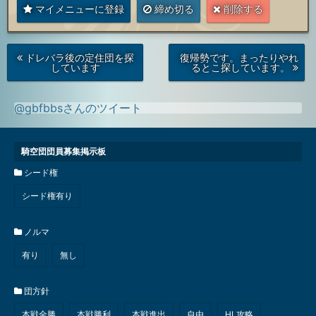
マイメニューに登録
締め切る
削除する
次
前
ドレバラ後の定住団を探
復帰勢です。まったりやれ
の
の
しています
るとこ探しています。
投
投
稿
稿
@gbfbbsさんのツイート
騎空団団員募集掲示板
シード権
シード権有り
ノルマ
有り
無し
団方針
本戦全勝
本戦勝利
本戦進出
自由
HL攻略