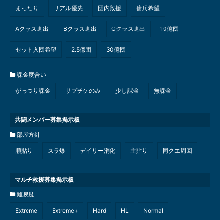
まったり
リアル優先
団内救援
傭兵希望
Aクラス進出
Bクラス進出
Cクラス進出
10億団
セット入団希望
2.5億団
30億団
課金度合い
がっつり課金
サプチケのみ
少し課金
無課金
共闘メンバー募集掲示板
部屋方針
順貼り
スラ爆
デイリー消化
主貼り
同クエ周回
マルチ救援募集掲示板
難易度
Extreme
Extreme+
Hard
HL
Normal