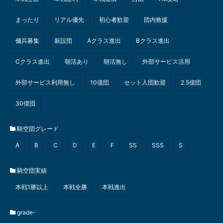
まったり
リアル優先
初心者歓迎
団内救援
傭兵募集
新設団
Aクラス進出
Bクラス進出
Cクラス進出
朝活あり
朝活無し
外部サービス活用
外部サービス利用無し
10億団
セット入団歓迎
2.5億団
30億団
騎空団グレード
A
B
C
D
E
F
SS
SSS
S
騎空団実績
本戦1勝以上
本戦全勝
本戦進出
grade-