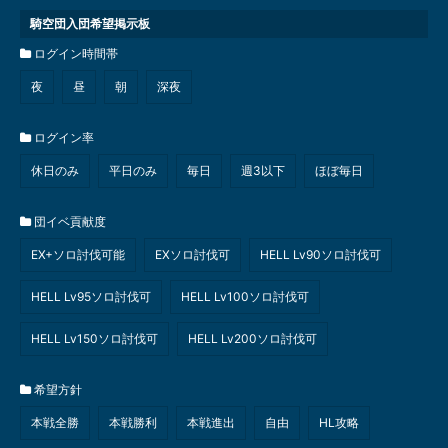
騎空団入団希望掲示板
ログイン時間帯
夜
昼
朝
深夜
ログイン率
休日のみ
平日のみ
毎日
週3以下
ほぼ毎日
団イベ貢献度
EX+ソロ討伐可能
EXソロ討伐可
HELL Lv90ソロ討伐可
HELL Lv95ソロ討伐可
HELL Lv100ソロ討伐可
HELL Lv150ソロ討伐可
HELL Lv200ソロ討伐可
希望方針
本戦全勝
本戦勝利
本戦進出
自由
HL攻略