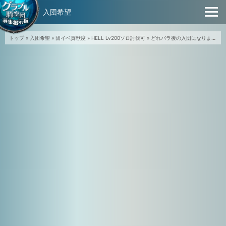
入団希望
トップ
»
入団希望
»
団イベ貢献度
»
HELL Lv200ソロ討伐可
»
どれバラ後の入団になります(ワイワイやってるとこだと嬉しいです)