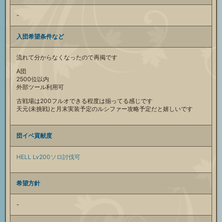
-
入団希望条件など
流れて分からなくなったので再掲です
A団
2500位以内
外部ツール利用可
古戦場は200フルオできる程度は揃ってる感じです
天元(未挑戦)と月末実装予定のルシファー攻略予定だと嬉しいです
団イベ貢献度
HELL Lv200ソロ討伐可
希望方針
-