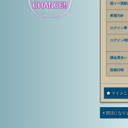
団イベ貢献
希望方針
ログイン率
ログイン時
課金度合い
投稿日時
マイメニ
次
団活になり
の
投
稿