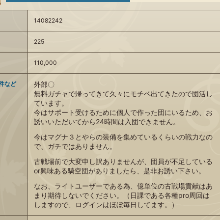
14082242
225
110,000
件など
外部〇
無料ガチャで帰ってきて久々にモチベ出てきたので団活し
ています。
今はサポート受けるために個人で作った団にいるため、お
誘いいただいてから24時間は入団できません。
今はマグナ３とやらの装備を集めているくらいの戦力なの
で、ガチではありません。
古戦場前で大変申し訳ありませんが、団員が不足している
or興味ある騎空団がありましたら、是非お誘い下さい。
なお、ライトユーザーである為、億単位の古戦場貢献はあ
まり期待しないでください。（日課である各種pro周回は
しますので、ログインはほぼ毎日してます。）