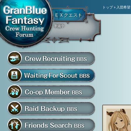
トップ
»
入団希望
ＥＸクエスト
準備中
騎空団員募集掲示板
グラブル騎空団募集掲示
騎空団入団希望掲示板
共闘部屋・メンバー掲示板
マルチバトル救援募集掲示板