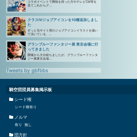
コラボイベントで興味を持った方やテレビCM等を
見てこれからグ...
クラスⅣジョブアイコンを10種追加しまし
た
ずっと当サイト用のジョブアイコンイラストを描い
て頂いている、...
グランブルーファンタジー展 東京会場に行
ってきました
開催から大分経ちましたが、グランブルーファンタ
ジー展東京会場...
Tweets by gbfbbs
騎空団団員募集掲示板
シード権
シード権有り
ノルマ
有り
無し
団方針