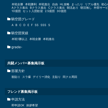
本戦全勝
本戦勝利
本戦進出
自由
HL攻略
まったり
リアル優先
初心
Aクラス進出
Bクラス進出
Cクラス進出
朝活あり
朝活無し
外部サー
10億団
セット入団歓迎
2.5億団
30億団
騎空団グレード
A
B
C
D
E
F
SS
SSS
S
騎空団実績
本戦1勝以上
本戦全勝
本戦進出
grade-
共闘メンバー募集掲示板
部屋方針
順貼り
スラ爆
デイリー消化
主貼り
同クエ周回
フレンド募集掲示板
申請方法
即申請OK
挨拶希望