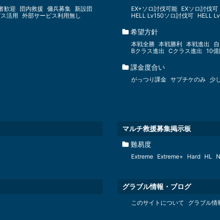
者歓迎
団内救援
傭兵募集
新設団
EX+ソロ討伐可能
EXソロ討伐可
ビス活用
外部サービス利用無し
HELL Lv150ソロ討伐可
HELL 
希望方針
本戦全勝
本戦勝利
本戦進出
自
Bクラス進出
Cクラス進出
10
課金度合い
がっつり課金
サプチケのみ
少
マルチ救援募集掲示板
難易度
Extreme
Extreme+
Hard
HL
N
グラブル情報・ブログ
このサイトについて
グラブル情