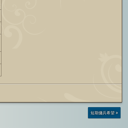
前
短期傭兵希望
の
投
稿