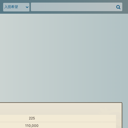
騎
空
団
募
集
掲
示
板
を
検
索
225
110,000