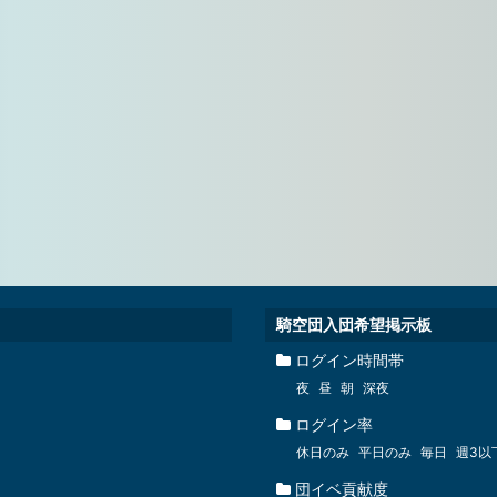
騎空団入団希望掲示板
ログイン時間帯
夜
昼
朝
深夜
ログイン率
休日のみ
平日のみ
毎日
週3以
団イベ貢献度