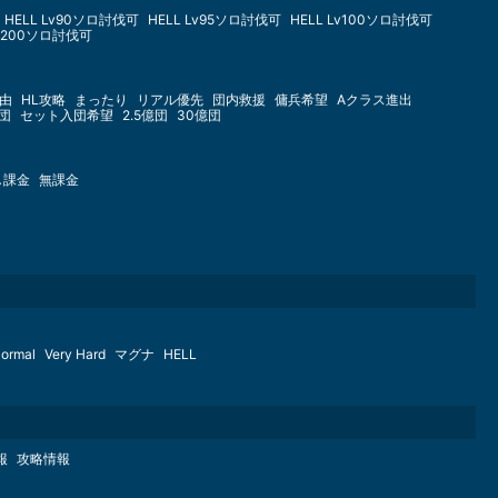
HELL Lv90ソロ討伐可
HELL Lv95ソロ討伐可
HELL Lv100ソロ討伐可
Lv200ソロ討伐可
由
HL攻略
まったり
リアル優先
団内救援
傭兵希望
Aクラス進出
億団
セット入団希望
2.5億団
30億団
し課金
無課金
ormal
Very Hard
マグナ
HELL
報
攻略情報