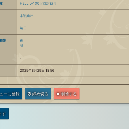
度
HELL Lv100ソロ討伐可
本戦進出
毎日
間帯
夜
昼
-
2025年8月29日 18:56
ューに登録
締め切る
削除する
ます