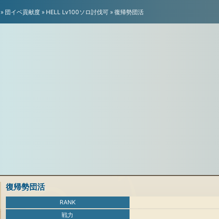
»
団イベ貢献度
»
HELL Lv100ソロ討伐可
»
復帰勢団活
復帰勢団活
RANK
戦力