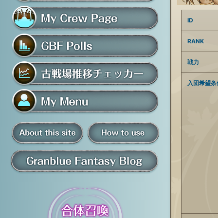
フレンド募集掲示板
ID
マイ騎空団ページ
RANK
戦力
グラブルアンケート
入団希望条
古戦場推移チェッカー
マイメニュー
板
騎空団員募集掲示板
掲示板の使い方
グラブル情報・ブログ
について