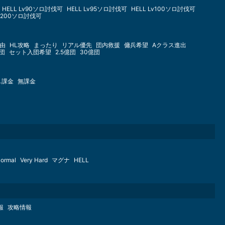
HELL Lv90ソロ討伐可
HELL Lv95ソロ討伐可
HELL Lv100ソロ討伐可
Lv200ソロ討伐可
由
HL攻略
まったり
リアル優先
団内救援
傭兵希望
Aクラス進出
億団
セット入団希望
2.5億団
30億団
し課金
無課金
ormal
Very Hard
マグナ
HELL
報
攻略情報