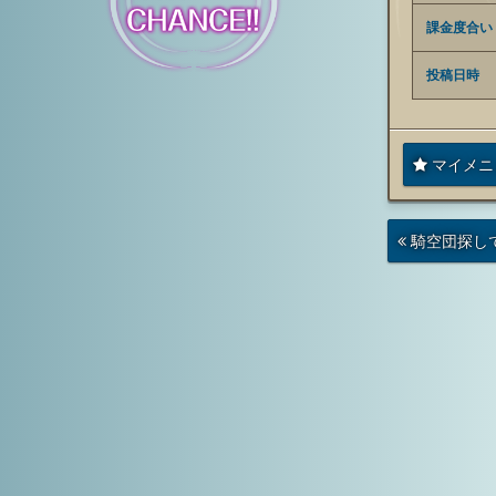
課金度合い
投稿日時
マイメニ
次
騎空団探し
の
投
稿