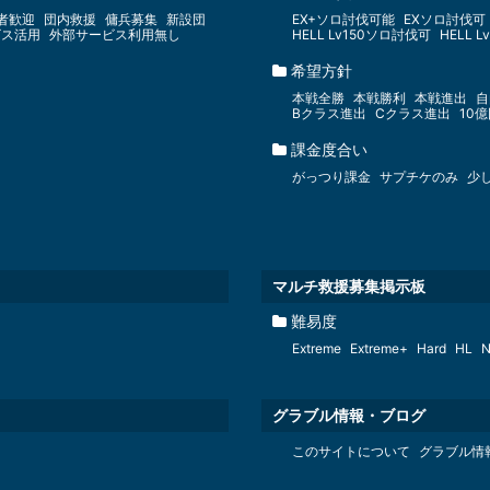
者歓迎
団内救援
傭兵募集
新設団
EX+ソロ討伐可能
EXソロ討伐可
ビス活用
外部サービス利用無し
HELL Lv150ソロ討伐可
HELL 
希望方針
本戦全勝
本戦勝利
本戦進出
自
Bクラス進出
Cクラス進出
10
課金度合い
がっつり課金
サプチケのみ
少
マルチ救援募集掲示板
難易度
Extreme
Extreme+
Hard
HL
N
グラブル情報・ブログ
このサイトについて
グラブル情