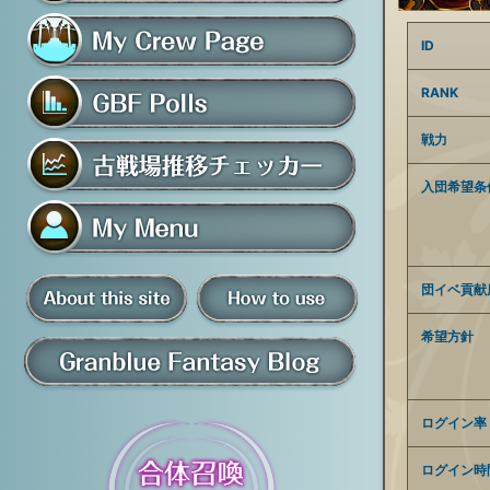
フレンド募集掲示板
ID
マイ騎空団ページ
RANK
戦力
グラブルアンケート
入団希望条
古戦場推移チェッカー
マイメニュー
団イベ貢献
板
希望方針
騎空団員募集掲示板
掲示板の使い方
グラブル情報・ブログ
ログイン率
ログイン時
について