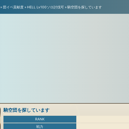
»
団イベ貢献度
»
HELL Lv100ソロ討伐可
»
騎空団を探しています
騎空団を探しています
RANK
戦力