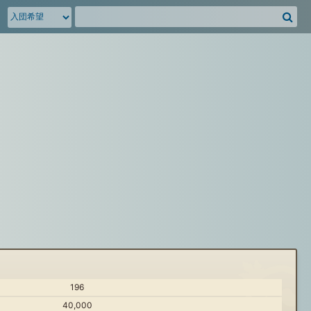
騎
空
団
募
集
掲
示
板
を
検
索
196
40,000