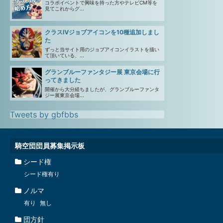
コラボイベントで興味を持った方やテレビCM等を
見てこれからグ...
クラスⅣジョブアイコンを10種追加しまし
た
ずっと当サイト用のジョブアイコンイラストを描い
て頂いている、...
グランブルーファンタジー展 東京会場に行
ってきました
開催から大分経ちましたが、グランブルーファンタ
ジー展東京会場...
Tweets by gbfbbs
騎空団団員募集掲示板
シード権
シード権有り
ノルマ
有り
無し
団方針