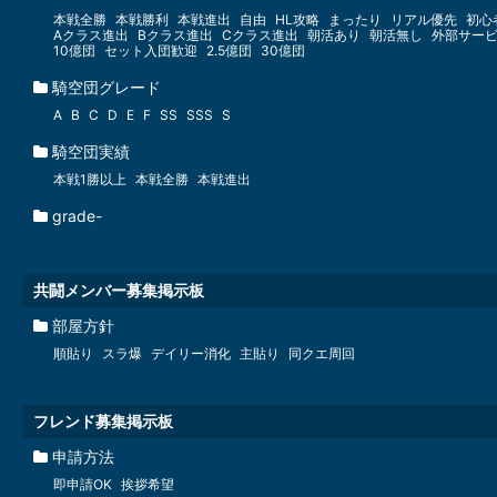
本戦全勝
本戦勝利
本戦進出
自由
HL攻略
まったり
リアル優先
初心
Aクラス進出
Bクラス進出
Cクラス進出
朝活あり
朝活無し
外部サー
10億団
セット入団歓迎
2.5億団
30億団
騎空団グレード
A
B
C
D
E
F
SS
SSS
S
騎空団実績
本戦1勝以上
本戦全勝
本戦進出
grade-
共闘メンバー募集掲示板
部屋方針
順貼り
スラ爆
デイリー消化
主貼り
同クエ周回
フレンド募集掲示板
申請方法
即申請OK
挨拶希望