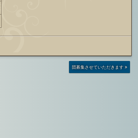
前
団募集させていただきます
の
投
稿