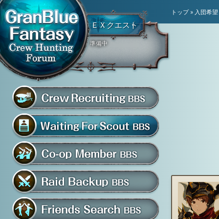
トップ
»
入団希望
ＥＸクエスト
準備中
騎空団員募集掲示板
グラブル騎空団募集掲示
騎空団入団希望掲示板
共闘部屋・メンバー掲示板
マルチバトル救援募集掲示板