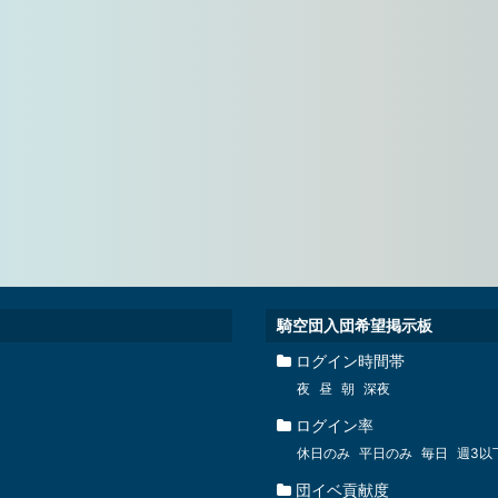
騎空団入団希望掲示板
ログイン時間帯
夜
昼
朝
深夜
ログイン率
休日のみ
平日のみ
毎日
週3以
団イベ貢献度