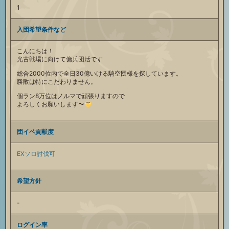
1
入団希望条件など
こんにちは！
光古戦場に向けて傭兵団活です
総合2000位内で全日30億いける騎空団様を探しています。
勝敗は特にこだわりません。
個ラン8万位はノルマで頑張りますので
よろしくお願いします〜
団イベ貢献度
EXソロ討伐可
希望方針
-
ログイン率