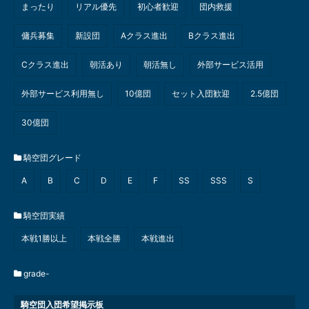
まったり
リアル優先
初心者歓迎
団内救援
傭兵募集
新設団
Aクラス進出
Bクラス進出
Cクラス進出
朝活あり
朝活無し
外部サービス活用
外部サービス利用無し
10億団
セット入団歓迎
2.5億団
30億団
騎空団グレード
A
B
C
D
E
F
SS
SSS
S
騎空団実績
本戦1勝以上
本戦全勝
本戦進出
grade-
騎空団入団希望掲示板