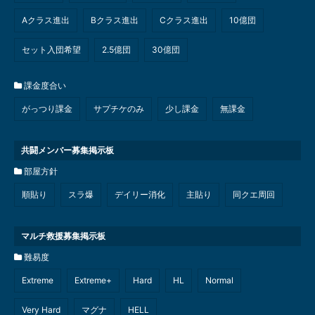
Aクラス進出
Bクラス進出
Cクラス進出
10億団
セット入団希望
2.5億団
30億団
課金度合い
がっつり課金
サプチケのみ
少し課金
無課金
共闘メンバー募集掲示板
部屋方針
順貼り
スラ爆
デイリー消化
主貼り
同クエ周回
マルチ救援募集掲示板
難易度
Extreme
Extreme+
Hard
HL
Normal
Very Hard
マグナ
HELL