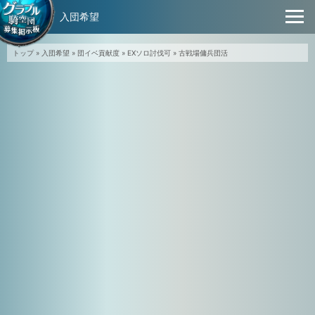
入団希望
トップ
»
入団希望
»
団イベ貢献度
»
EXソロ討伐可
»
古戦場傭兵団活