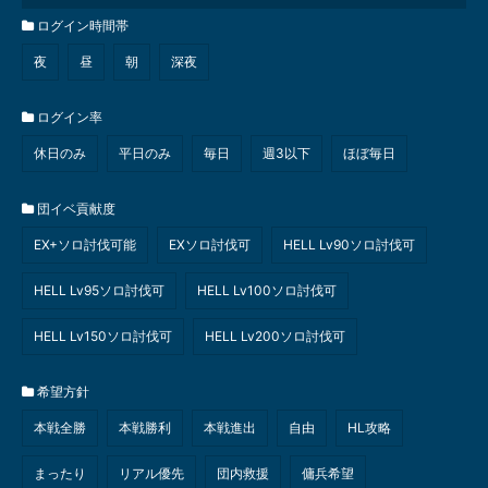
ログイン時間帯
夜
昼
朝
深夜
ログイン率
休日のみ
平日のみ
毎日
週3以下
ほぼ毎日
団イベ貢献度
EX+ソロ討伐可能
EXソロ討伐可
HELL Lv90ソロ討伐可
HELL Lv95ソロ討伐可
HELL Lv100ソロ討伐可
HELL Lv150ソロ討伐可
HELL Lv200ソロ討伐可
希望方針
本戦全勝
本戦勝利
本戦進出
自由
HL攻略
まったり
リアル優先
団内救援
傭兵希望