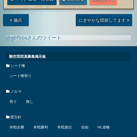
次
前
傭兵
にぎやかな団探してます
の
の
投
投
稿
稿
@gbfbbsさんのツイート
騎空団団員募集掲示板
シード権
シード権有り
ノルマ
有り
無し
団方針
本戦全勝
本戦勝利
本戦進出
自由
HL攻略