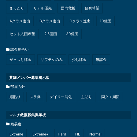
まったり
リアル優先
団内救援
傭兵希望
Aクラス進出
Bクラス進出
Cクラス進出
10億団
セット入団希望
2.5億団
30億団
課金度合い
がっつり課金
サプチケのみ
少し課金
無課金
共闘メンバー募集掲示板
部屋方針
順貼り
スラ爆
デイリー消化
主貼り
同クエ周回
マルチ救援募集掲示板
難易度
Extreme
Extreme+
Hard
HL
Normal