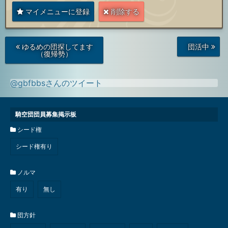
マイメニューに登録
削除する
次
前
ゆるめの団探してます
団活中
の
の
（復帰勢）
投
投
稿
稿
@gbfbbsさんのツイート
騎空団団員募集掲示板
シード権
シード権有り
ノルマ
有り
無し
団方針