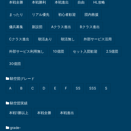
本戦全勝
本戦勝利
本戦進出
自由
HL攻略
まったり
リアル優先
初心者歓迎
団内救援
傭兵募集
新設団
Aクラス進出
Bクラス進出
Cクラス進出
朝活あり
朝活無し
外部サービス活用
外部サービス利用無し
10億団
セット入団歓迎
2.5億団
30億団
騎空団グレード
A
B
C
D
E
F
SS
SSS
S
騎空団実績
本戦1勝以上
本戦全勝
本戦進出
grade-