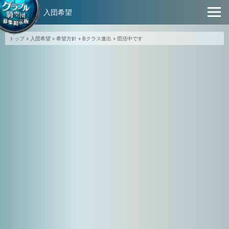
入団希望
トップ
»
入団希望
»
希望方針
»
Bクラス進出
»
団活中です