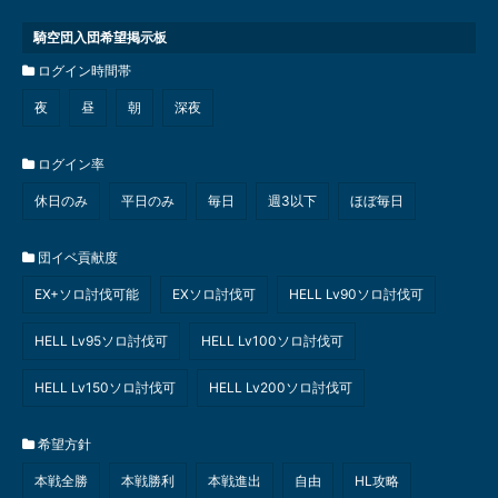
騎空団入団希望掲示板
ログイン時間帯
夜
昼
朝
深夜
ログイン率
休日のみ
平日のみ
毎日
週3以下
ほぼ毎日
団イベ貢献度
EX+ソロ討伐可能
EXソロ討伐可
HELL Lv90ソロ討伐可
HELL Lv95ソロ討伐可
HELL Lv100ソロ討伐可
HELL Lv150ソロ討伐可
HELL Lv200ソロ討伐可
希望方針
本戦全勝
本戦勝利
本戦進出
自由
HL攻略