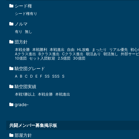
シード権
シード権有り
ノルマ
有り
無し
団方針
本戦全勝
本戦勝利
本戦進出
自由
HL攻略
まったり
リアル優先
初心
Aクラス進出
Bクラス進出
Cクラス進出
朝活あり
朝活無し
外部サー
10億団
セット入団歓迎
2.5億団
30億団
騎空団グレード
A
B
C
D
E
F
SS
SSS
S
騎空団実績
本戦1勝以上
本戦全勝
本戦進出
grade-
共闘メンバー募集掲示板
部屋方針