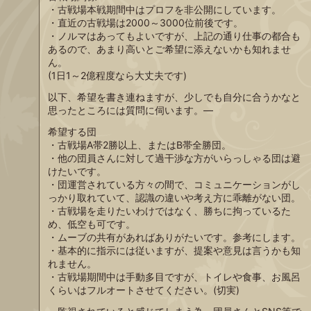
・古戦場本戦期間中はプロフを非公開にしています。
・直近の古戦場は2000～3000位前後です。
・ノルマはあってもよいですが、上記の通り仕事の都合も
あるので、あまり高いとご希望に添えないかも知れませ
ん。
(1日1～2億程度なら大丈夫です)
以下、希望を書き連ねますが、少しでも自分に合うかなと
思ったところには質問に伺います。—
希望する団
・古戦場A帯2勝以上、またはB帯全勝団。
・他の団員さんに対して過干渉な方がいらっしゃる団は避
けたいです。
・団運営されている方々の間で、コミュニケーションがし
っかり取れていて、認識の違いや考え方に乖離がない団。
・古戦場を走りたいわけではなく、勝ちに拘っているた
め、低空も可です。
・ムーブの共有があればありがたいです。参考にします。
・基本的に指示には従いますが、提案や意見は言うかも知
れません。
・古戦場期間中は手動多目ですが、トイレや食事、お風呂
くらいはフルオートさせてください。(切実)