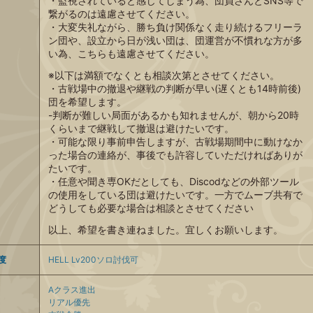
・監視されていると感じてしまう為、団員さんとSNS等で
繋がるのは遠慮させてください。
・大変失礼ながら、勝ち負け関係なく走り続けるフリーラ
ン団や、設立から日が浅い団は、団運営が不慣れな方が多
い為、こちらも遠慮させてください。
※以下は満額でなくとも相談次第とさせてください。
・古戦場中の撤退や継戦の判断が早い(遅くとも14時前後)
団を希望します。
-判断が難しい局面があるかも知れませんが、朝から20時
くらいまで継戦して撤退は避けたいです。
・可能な限り事前申告しますが、古戦場期間中に動けなか
った場合の連絡が、事後でも許容していただければありが
たいです。
・任意や聞き専OKだとしても、Discodなどの外部ツール
の使用をしている団は避けたいです。一方でムーブ共有で
どうしても必要な場合は相談とさせてください
以上、希望を書き連ねました。宜しくお願いします。
度
HELL Lv200ソロ討伐可
Aクラス進出
リアル優先