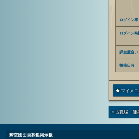
ログイン率
ログイン時
課金度合い
投稿日時
マイメニ
次
古戦場 傭
の
投
稿
騎空団団員募集掲示板