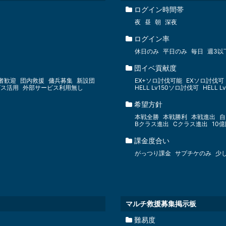
ログイン時間帯
夜
昼
朝
深夜
ログイン率
休日のみ
平日のみ
毎日
週3以
団イベ貢献度
者歓迎
団内救援
傭兵募集
新設団
EX+ソロ討伐可能
EXソロ討伐可
ビス活用
外部サービス利用無し
HELL Lv150ソロ討伐可
HELL 
希望方針
本戦全勝
本戦勝利
本戦進出
自
Bクラス進出
Cクラス進出
10
課金度合い
がっつり課金
サプチケのみ
少
マルチ救援募集掲示板
難易度