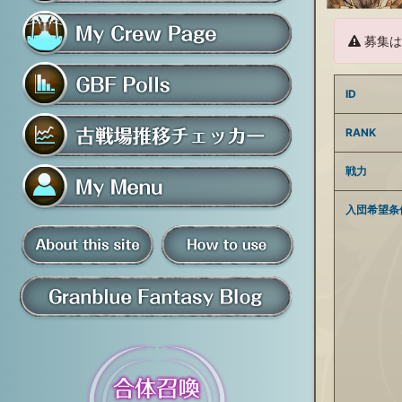
フレンド募集掲示板
募集は
マイ騎空団ページ
ID
グラブルアンケート
RANK
古戦場推移チェッカー
戦力
入団希望条
マイメニュー
板
騎空団員募集掲示板
掲示板の使い方
グラブル情報・ブログ
について