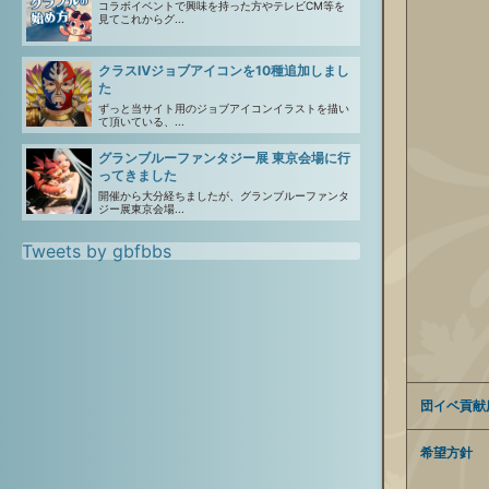
コラボイベントで興味を持った方やテレビCM等を
見てこれからグ...
クラスⅣジョブアイコンを10種追加しまし
た
ずっと当サイト用のジョブアイコンイラストを描い
て頂いている、...
グランブルーファンタジー展 東京会場に行
ってきました
開催から大分経ちましたが、グランブルーファンタ
ジー展東京会場...
Tweets by gbfbbs
団イベ貢献
希望方針