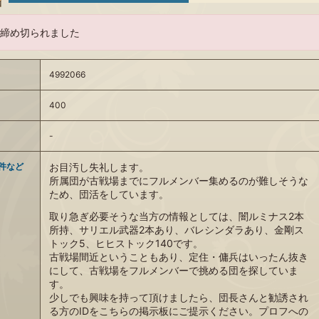
締め切られました
4992066
400
-
件など
お目汚し失礼します。
所属団が古戦場までにフルメンバー集めるのが難しそうな
ため、団活をしています。
取り急ぎ必要そうな当方の情報としては、闇ルミナス2本
所持、サリエル武器2本あり、バレシンダラあり、金剛ス
トック5、ヒヒストック140です。
古戦場間近ということもあり、定住・傭兵はいったん抜き
にして、古戦場をフルメンバーで挑める団を探していま
す。
少しでも興味を持って頂けましたら、団長さんと勧誘され
る方のIDをこちらの掲示板にご提示ください。プロフへの