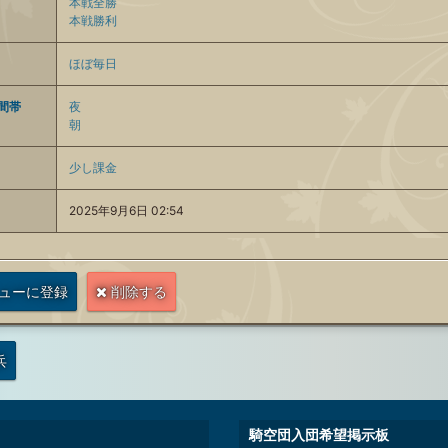
本戦全勝
本戦勝利
ほぼ毎日
間帯
夜
朝
少し課金
2025年9月6日 02:54
ューに登録
削除する
兵
騎空団入団希望掲示板