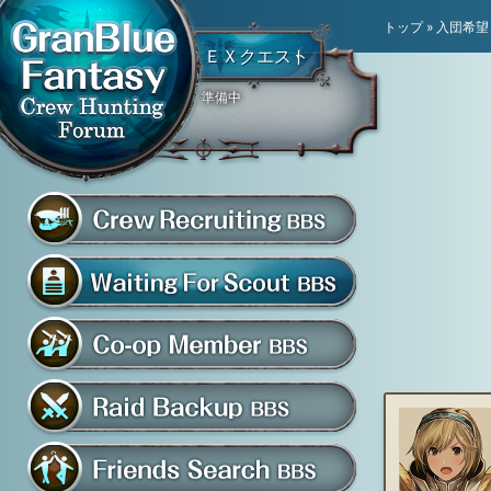
トップ
»
入団希望
ＥＸクエスト
準備中
騎空団員募集掲示板
グラブル騎空団募集掲示
騎空団入団希望掲示板
共闘部屋・メンバー掲示板
マルチバトル救援募集掲示板