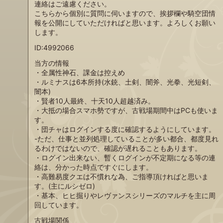
連絡はご遠慮ください。
こちらから個別に質問に伺いますので、挨拶欄や騎空団情
報を公開にしていただければと思います。よろしくお願い
します。
ID:4992066
当方の情報
・全属性神石、課金は控えめ
・ルミナスは6本所持(水銃、土剣、闇斧、光拳、光短剣、
闇本)
・賢者10人最終、十天10人超越済み。
・大抵の場合スマホ勢ですが、古戦場期間中はPCも使いま
す。
・団チャはログインする度に確認するようにしています。
-ただ、仕事と並列処理していることが多い都合、都度見れ
るわけではないので、確認が遅れることもあります。
・ログイン出来ない、暫くログインが不定期になる等の連
絡は、分かった時点ですぐにします。
・高難易度クエは不慣れな為、ご指導頂ければと思いま
す。(主にルシゼロ)
・基本、ヒヒ掘りやレヴァンスシリーズのマルチを主に周
回しています。
古戦場関係