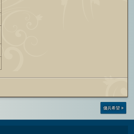
前
傭兵希望
の
投
稿