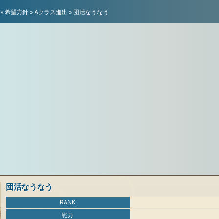
»
希望方針
»
Aクラス進出
»
団活なうなう
団活なうなう
RANK
戦力