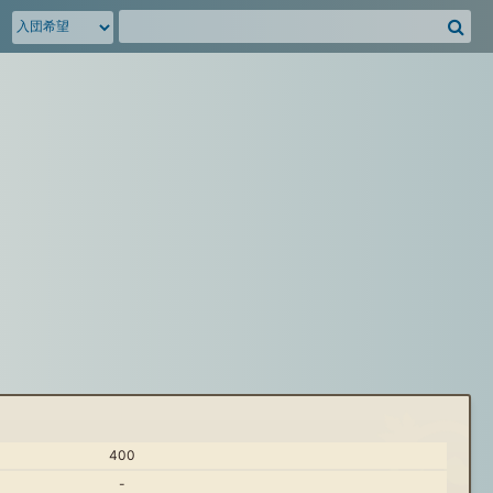
騎
空
団
募
集
掲
示
板
を
検
索
400
-