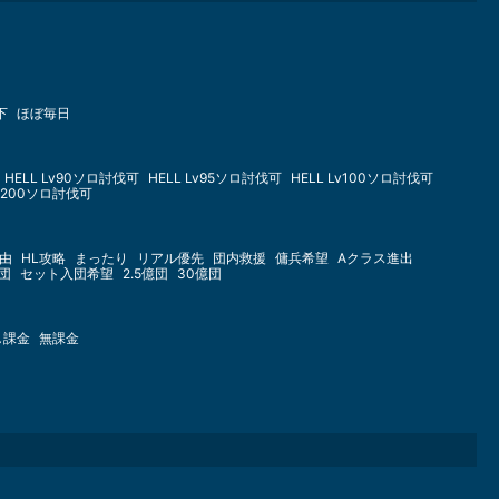
下
ほぼ毎日
HELL Lv90ソロ討伐可
HELL Lv95ソロ討伐可
HELL Lv100ソロ討伐可
Lv200ソロ討伐可
由
HL攻略
まったり
リアル優先
団内救援
傭兵希望
Aクラス進出
億団
セット入団希望
2.5億団
30億団
し課金
無課金