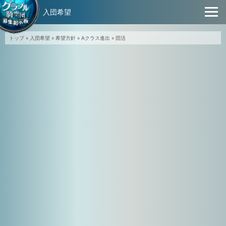
入団希望
トップ
»
入団希望
»
希望方針
»
Aクラス進出
»
団活