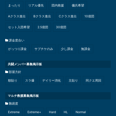
まったり
リアル優先
団内救援
傭兵希望
Aクラス進出
Bクラス進出
Cクラス進出
10億団
セット入団希望
2.5億団
30億団
課金度合い
がっつり課金
サプチケのみ
少し課金
無課金
共闘メンバー募集掲示板
部屋方針
順貼り
スラ爆
デイリー消化
主貼り
同クエ周回
マルチ救援募集掲示板
難易度
Extreme
Extreme+
Hard
HL
Normal