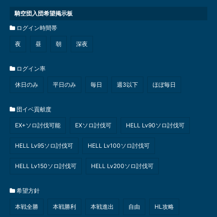
騎空団入団希望掲示板
ログイン時間帯
夜
昼
朝
深夜
ログイン率
休日のみ
平日のみ
毎日
週3以下
ほぼ毎日
団イベ貢献度
EX+ソロ討伐可能
EXソロ討伐可
HELL Lv90ソロ討伐可
HELL Lv95ソロ討伐可
HELL Lv100ソロ討伐可
HELL Lv150ソロ討伐可
HELL Lv200ソロ討伐可
希望方針
本戦全勝
本戦勝利
本戦進出
自由
HL攻略