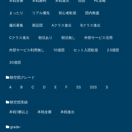
本戦全勝
本戦勝利
本戦進出
自由
HL攻略
まったり
リアル優先
初心者歓迎
団内救援
傭兵募集
新設団
Aクラス進出
Bクラス進出
Cクラス進出
朝活あり
朝活無し
外部サービス活用
外部サービス利用無し
10億団
セット入団歓迎
2.5億団
30億団
騎空団グレード
A
B
C
D
E
F
SS
SSS
S
騎空団実績
本戦1勝以上
本戦全勝
本戦進出
grade-