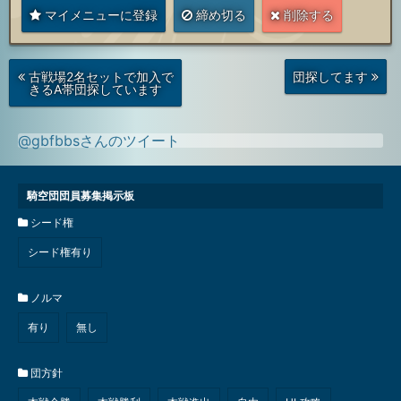
マイメニューに登録
締め切る
削除する
次
前
古戦場2名セットで加入で
団探してます
の
の
きるA帯団探しています
投
投
稿
稿
@gbfbbsさんのツイート
騎空団団員募集掲示板
シード権
シード権有り
ノルマ
有り
無し
団方針