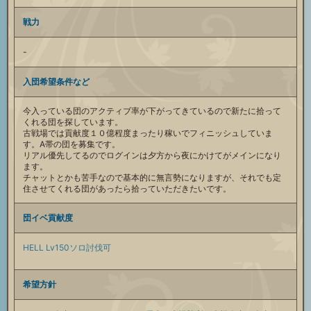
戦力
-
入団希望条件など
今入っている団のアクティブ率が下がってきているので新たに拾って
くれる団を探しています。
古戦場では貢献度１０億程度まったり稼いでフィニッシュしていま
す。A帯の団を募集です。
リアル優先してるのでログインは夕方から夜にかけてがメインになり
ます。
チャットとかも苦手なので基本的に無言勢になりますが、それでも定
住させてくれる団があったら拾っていただきたいです。
団イベ貢献度
HELL Lv150ソロ討伐可
希望方針