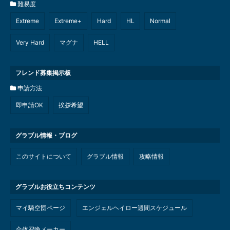
難易度
Extreme
Extreme+
Hard
HL
Normal
Very Hard
マグナ
HELL
フレンド募集掲示板
申請方法
即申請OK
挨拶希望
グラブル情報・ブログ
このサイトについて
グラブル情報
攻略情報
グラブルお役立ちコンテンツ
マイ騎空団ページ
エンジェルヘイロー週間スケジュール
合体召喚メーカー