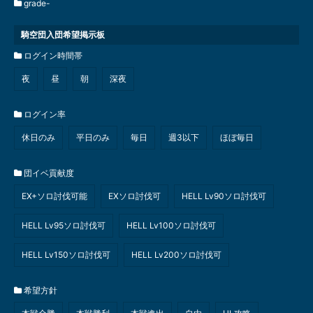
grade-
騎空団入団希望掲示板
ログイン時間帯
夜
昼
朝
深夜
ログイン率
休日のみ
平日のみ
毎日
週3以下
ほぼ毎日
団イベ貢献度
EX+ソロ討伐可能
EXソロ討伐可
HELL Lv90ソロ討伐可
HELL Lv95ソロ討伐可
HELL Lv100ソロ討伐可
HELL Lv150ソロ討伐可
HELL Lv200ソロ討伐可
希望方針