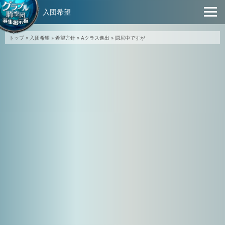
入団希望
トップ
»
入団希望
»
希望方針
»
Aクラス進出
»
隠居中ですが