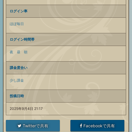
ログイン率
ほぼ毎日
ログイン時間帯
夜
昼
朝
課金度合い
少し課金
投稿日時
2025年9月4日 21:17
Twitterで共有
Facebookで共有