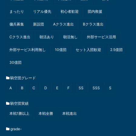
まったり
リアル優先
初心者歓迎
団内救援
傭兵募集
新設団
Aクラス進出
Bクラス進出
Cクラス進出
朝活あり
朝活無し
外部サービス活用
外部サービス利用無し
10億団
セット入団歓迎
2.5億団
30億団
騎空団グレード
A
B
C
D
E
F
SS
SSS
S
騎空団実績
本戦1勝以上
本戦全勝
本戦進出
grade-