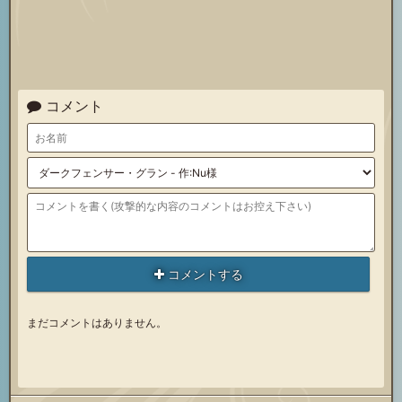
コメント
コメントする
まだコメントはありません。