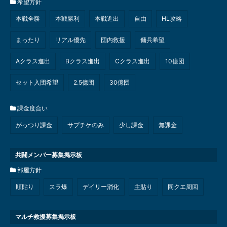
希望方針
本戦全勝
本戦勝利
本戦進出
自由
HL攻略
まったり
リアル優先
団内救援
傭兵希望
Aクラス進出
Bクラス進出
Cクラス進出
10億団
セット入団希望
2.5億団
30億団
課金度合い
がっつり課金
サプチケのみ
少し課金
無課金
共闘メンバー募集掲示板
部屋方針
順貼り
スラ爆
デイリー消化
主貼り
同クエ周回
マルチ救援募集掲示板