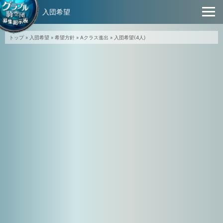
入団希望
トップ
»
入団希望
»
希望方針
»
Aクラス進出
»
入団希望(4人)