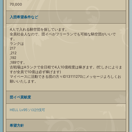
70,000
入団希望条件など
4人で入れる騎空団を探しています。
全員社会人なので、団イベがフリーランでも可能な騎空団がいいで
す。
ランクは
217
,212
,192
,189です。
古戦場はAランクで全日程で4人10億程度は稼ぎます。(忙しさによりま
すが全員で10億は必ず稼げます)
マイペースに活動できる団の方々ID13111270にメッセージよろしくお
願いいたします。
団イベ貢献度
HELL Lv95ソロ討伐可
希望方針