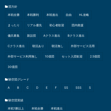
団方針
本戦全勝
本戦勝利
本戦進出
自由
HL攻略
まったり
リアル優先
初心者歓迎
団内救援
傭兵募集
新設団
Aクラス進出
Bクラス進出
Cクラス進出
朝活あり
朝活無し
外部サービス活用
外部サービス利用無し
10億団
セット入団歓迎
2.5億団
30億団
騎空団グレード
A
B
C
D
E
F
SS
SSS
S
騎空団実績
本戦1勝以上
本戦全勝
本戦進出