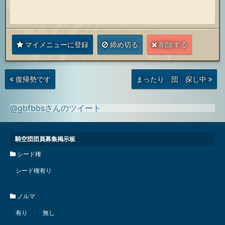
マイメニューに登録
締め切る
削除する
次
前
復帰勢です
まったり 団 探し中
の
の
投
投
稿
稿
@gbfbbsさんのツイート
騎空団団員募集掲示板
シード権
シード権有り
ノルマ
有り
無し