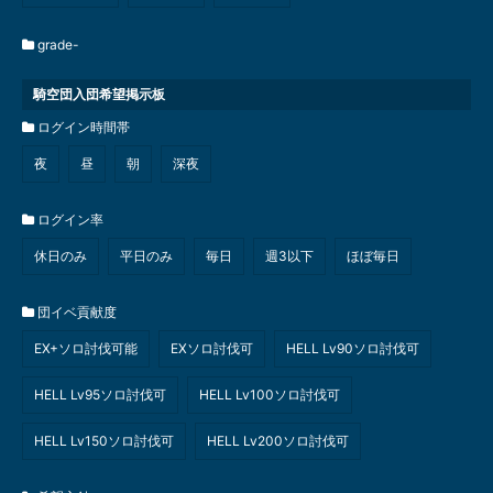
grade-
騎空団入団希望掲示板
ログイン時間帯
夜
昼
朝
深夜
ログイン率
休日のみ
平日のみ
毎日
週3以下
ほぼ毎日
団イベ貢献度
EX+ソロ討伐可能
EXソロ討伐可
HELL Lv90ソロ討伐可
HELL Lv95ソロ討伐可
HELL Lv100ソロ討伐可
HELL Lv150ソロ討伐可
HELL Lv200ソロ討伐可