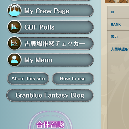
フレンド募集掲示板
ID
マイ騎空団ページ
RANK
戦力
グラブルアンケート
入団希望条
古戦場推移チェッカー
マイメニュー
板
騎空団員募集掲示板
掲示板の使い方
グラブル情報・ブログ
について