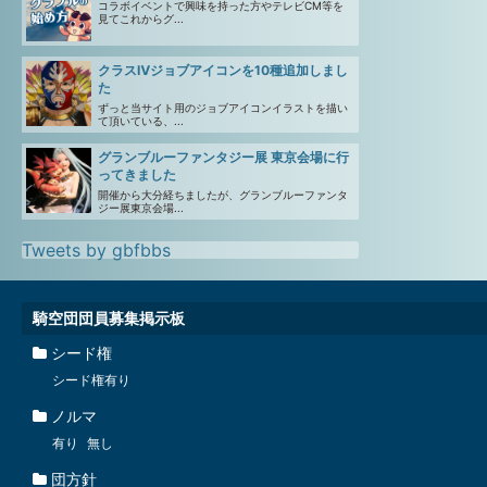
コラボイベントで興味を持った方やテレビCM等を
見てこれからグ...
クラスⅣジョブアイコンを10種追加しまし
た
ずっと当サイト用のジョブアイコンイラストを描い
て頂いている、...
グランブルーファンタジー展 東京会場に行
ってきました
開催から大分経ちましたが、グランブルーファンタ
ジー展東京会場...
Tweets by gbfbbs
騎空団団員募集掲示板
シード権
シード権有り
ノルマ
有り
無し
団方針