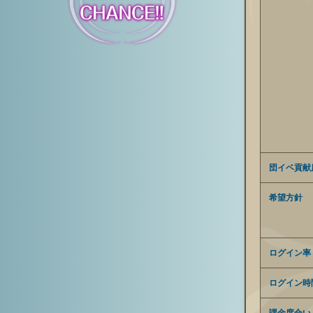
団イベ貢献
希望方針
ログイン率
ログイン時
課金度合い