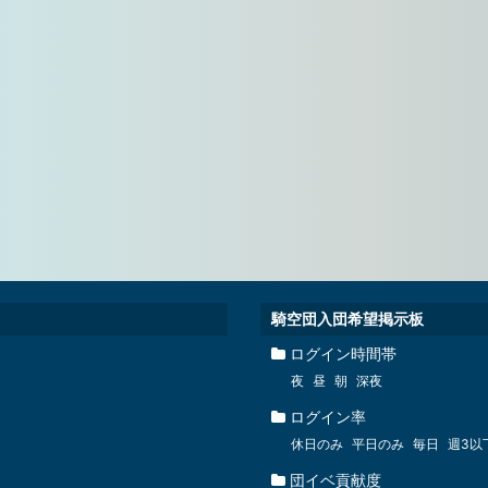
騎空団入団希望掲示板
ログイン時間帯
夜
昼
朝
深夜
ログイン率
休日のみ
平日のみ
毎日
週3以
団イベ貢献度