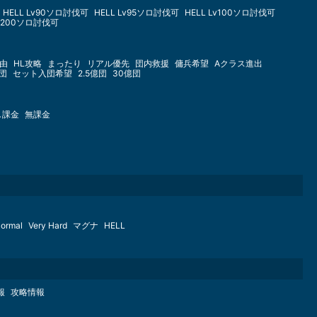
HELL Lv90ソロ討伐可
HELL Lv95ソロ討伐可
HELL Lv100ソロ討伐可
Lv200ソロ討伐可
由
HL攻略
まったり
リアル優先
団内救援
傭兵希望
Aクラス進出
億団
セット入団希望
2.5億団
30億団
し課金
無課金
ormal
Very Hard
マグナ
HELL
報
攻略情報