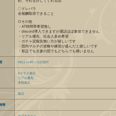
め、それを許してくれる団
〇ドレバラ
全報酬取得できること
○その他
・AT時間帯希望無し
・discord導入できますが通話ほぼ参加できません
・リアル優先、社会人多め希望
・ガチャ泥報告無い方が嬉しいです
・団内マルチの攻略や練習が盛んだと嬉しいです
・新設でも古参の団でもどちらでも構いません
度
HELL Lv95ソロ討伐可
Aクラス進出
リアル優先
本戦進出
毎日
間帯
-
サプチケのみ