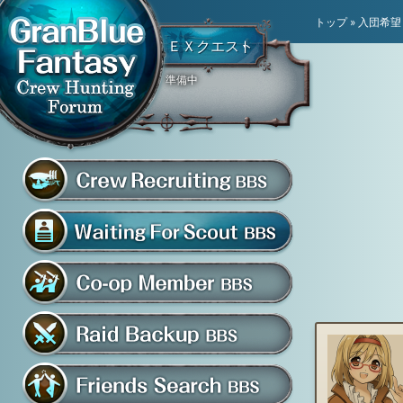
トップ
»
入団希望
ＥＸクエスト
準備中
騎空団員募集掲示板
グラブル騎空団募集掲示
騎空団入団希望掲示板
共闘部屋・メンバー掲示板
マルチバトル救援募集掲示板