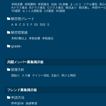
本戦全勝
本戦勝利
本戦進出
自由
HL攻略
まったり
リアル優先
初心
Aクラス進出
Bクラス進出
Cクラス進出
朝活あり
朝活無し
外部サー
10億団
セット入団歓迎
2.5億団
30億団
騎空団グレード
A
B
C
D
E
F
SS
SSS
S
騎空団実績
本戦1勝以上
本戦全勝
本戦進出
grade-
共闘メンバー募集掲示板
部屋方針
順貼り
スラ爆
デイリー消化
主貼り
同クエ周回
フレンド募集掲示板
申請方法
即申請OK
挨拶希望