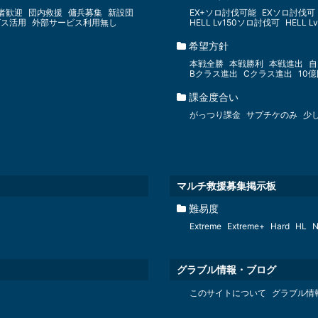
者歓迎
団内救援
傭兵募集
新設団
EX+ソロ討伐可能
EXソロ討伐可
ビス活用
外部サービス利用無し
HELL Lv150ソロ討伐可
HELL 
希望方針
本戦全勝
本戦勝利
本戦進出
自
Bクラス進出
Cクラス進出
10
課金度合い
がっつり課金
サプチケのみ
少
マルチ救援募集掲示板
難易度
Extreme
Extreme+
Hard
HL
N
グラブル情報・ブログ
このサイトについて
グラブル情