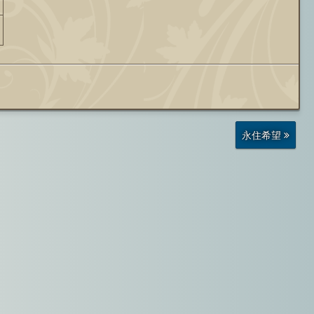
前
永住希望
の
投
稿