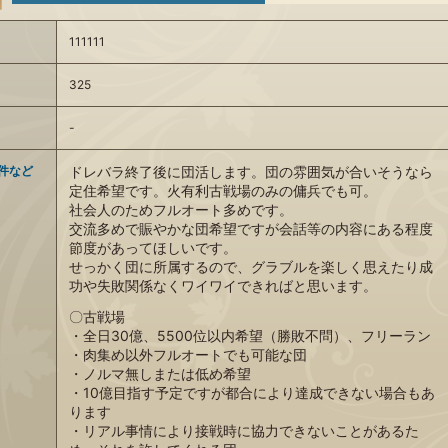
111111
325
-
件など
ドレバラ終了後に団活します。団の雰囲気が合いそうなら
定住希望です。火有利古戦場のみの傭兵でも可。
社会人のためフルオート多めです。
交流多めで賑やかな団希望ですが会話等の内容にある程度
節度があってほしいです。
せっかく団に所属するので、グラブルを楽しく思えたり成
功や失敗関係なくワイワイできればと思います。
〇古戦場
・全日30億、5500位以内希望（勝敗不問）、フリーラン
・肉集め以外フルオートでも可能な団
・ノルマ無しまたは低め希望
・10億目指す予定ですが都合により達成できない場合もあ
ります
・リアル事情により接戦時に協力できないことがあるた