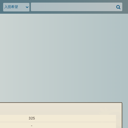
騎
空
団
募
集
掲
示
板
を
検
索
325
-