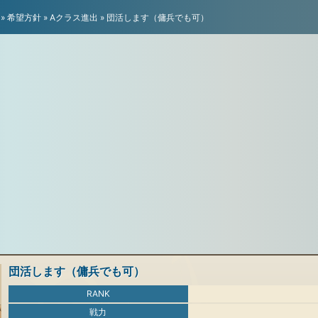
»
希望方針
»
Aクラス進出
»
団活します（傭兵でも可）
団活します（傭兵でも可）
RANK
戦力