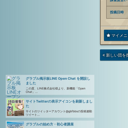
投稿日時
マイメニ
次
新しい団を
の
投
稿
グラブル掲示板LINE Open Chat を開設し
ました
この度、LINE株式会社様より、新機能「Open
Chat」...
サイトTwitterの表示アイコンを刷新しまし
た
サイトのツイッターアカウント@gbfbbsの投稿連動
ツイート...
グラブルの始め方・初心者講座