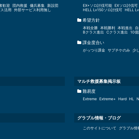
者歓迎
団内救援
傭兵募集
新設団
EX+ソロ討伐可能
EXソロ討伐可
ビス活用
外部サービス利用無し
HELL Lv150ソロ討伐可
HELL 
希望方針
本戦全勝
本戦勝利
本戦進出
自
Bクラス進出
Cクラス進出
10
課金度合い
がっつり課金
サプチケのみ
少
マルチ救援募集掲示板
難易度
Extreme
Extreme+
Hard
HL
N
グラブル情報・ブログ
このサイトについて
グラブル情