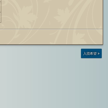
前
入団希望
の
投
稿