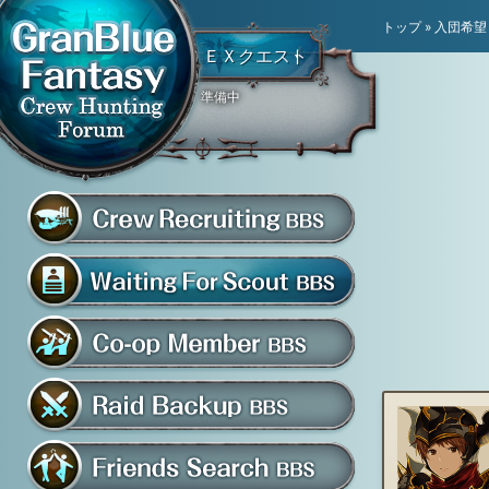
トップ
»
入団希望
ＥＸクエスト
準備中
騎空団員募集掲示板
グラブル騎空団募集掲示
騎空団入団希望掲示板
共闘部屋・メンバー掲示板
マルチバトル救援募集掲示板