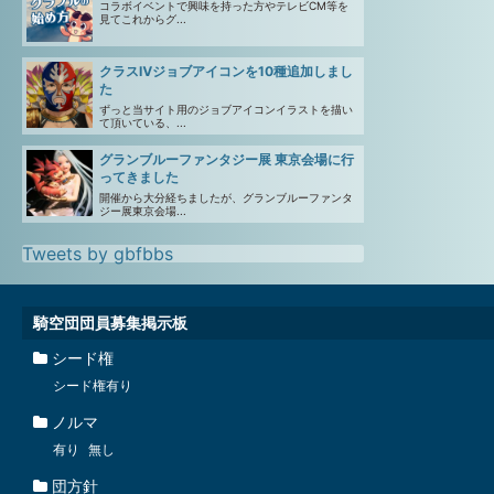
コラボイベントで興味を持った方やテレビCM等を
見てこれからグ...
クラスⅣジョブアイコンを10種追加しまし
た
ずっと当サイト用のジョブアイコンイラストを描い
て頂いている、...
グランブルーファンタジー展 東京会場に行
ってきました
開催から大分経ちましたが、グランブルーファンタ
ジー展東京会場...
Tweets by gbfbbs
騎空団団員募集掲示板
シード権
シード権有り
ノルマ
有り
無し
団方針