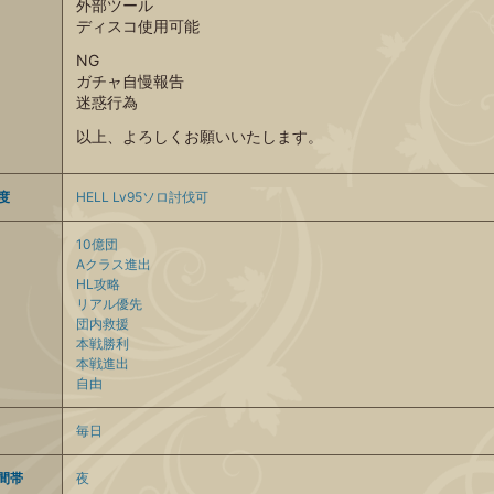
外部ツール
ディスコ使用可能
NG
ガチャ自慢報告
迷惑行為
以上、よろしくお願いいたします。
度
HELL Lv95ソロ討伐可
10億団
Aクラス進出
HL攻略
リアル優先
団内救援
本戦勝利
本戦進出
自由
毎日
間帯
夜