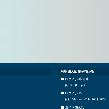
騎空団入団希望掲示板
ログイン時間帯
夜
昼
朝
深夜
ログイン率
休日のみ
平日のみ
毎日
週3以
団イベ貢献度