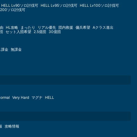
HELL Lv90ソロ討伐可
HELL Lv95ソロ討伐可
HELL Lv100ソロ討伐可
Lv200ソロ討伐可
由
HL攻略
まったり
リアル優先
団内救援
傭兵希望
Aクラス進出
億団
セット入団希望
2.5億団
30億団
し課金
無課金
ormal
Very Hard
マグナ
HELL
報
攻略情報