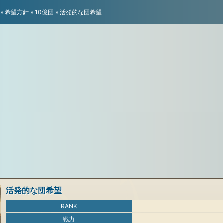
»
希望方針
»
10億団
»
活発的な団希望
活発的な団希望
RANK
戦力