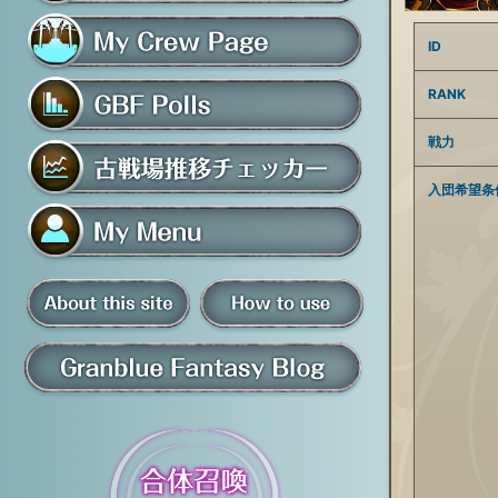
フレンド募集掲示板
ID
マイ騎空団ページ
RANK
戦力
グラブルアンケート
入団希望条
古戦場推移チェッカー
マイメニュー
板
騎空団員募集掲示板
掲示板の使い方
グラブル情報・ブログ
について