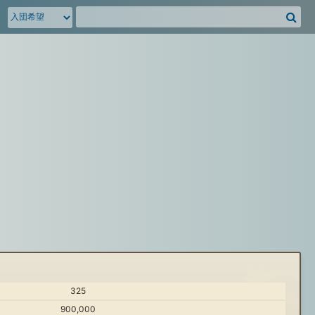
騎
空
団
募
集
掲
示
板
を
検
索
325
900,000