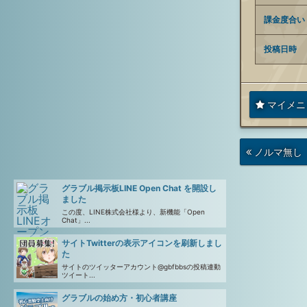
課金度合い
投稿日時
マイメニ
次
ノルマ無し
の
投
稿
グラブル掲示板LINE Open Chat を開設し
ました
この度、LINE株式会社様より、新機能「Open
Chat」...
サイトTwitterの表示アイコンを刷新しまし
た
サイトのツイッターアカウント@gbfbbsの投稿連動
ツイート...
グラブルの始め方・初心者講座