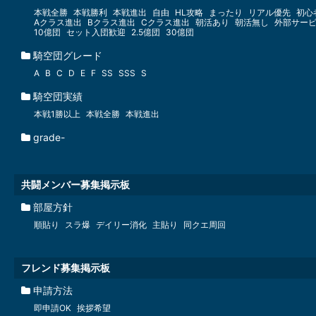
本戦全勝
本戦勝利
本戦進出
自由
HL攻略
まったり
リアル優先
初心
Aクラス進出
Bクラス進出
Cクラス進出
朝活あり
朝活無し
外部サー
10億団
セット入団歓迎
2.5億団
30億団
騎空団グレード
A
B
C
D
E
F
SS
SSS
S
騎空団実績
本戦1勝以上
本戦全勝
本戦進出
grade-
共闘メンバー募集掲示板
部屋方針
順貼り
スラ爆
デイリー消化
主貼り
同クエ周回
フレンド募集掲示板
申請方法
即申請OK
挨拶希望