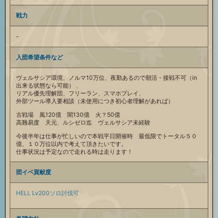
戦力
-
入団希望条件など
ヴェルサシア環境、ノルマ10万位、夜勤あるので朝活・接戦不可（in
出来る状態なら可能） 、
リアル優先理解団、フリーラン、スマホプレイ、
外部ツール導入要相談（未使用につき初心者理解があれば）
古戦場 風120億 闇130億 火？50億
高難易度 天元、ルシゼロ迄 ヴェルサシア未経験
今後半年は仕事が忙しいので本戦平日開催時 最低限でトータル５０
億、１０万位以内で考えて頂きたいです。
仕事状況は予定なので走れる時は走ります！
団イベ貢献度
HELL Lv200ソロ討伐可