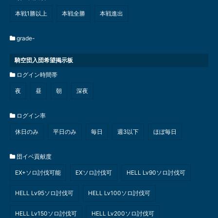
本戦1勝以上
本戦全勝
本戦進出
grade-
騎空団入団希望掲示板
ログイン時間帯
夜
昼
朝
深夜
ログイン率
休日のみ
平日のみ
毎日
週3以下
ほぼ毎日
団イベ貢献度
EX+ソロ討伐可能
EXソロ討伐可
HELL Lv90ソロ討伐可
HELL Lv95ソロ討伐可
HELL Lv100ソロ討伐可
HELL Lv150ソロ討伐可
HELL Lv200ソロ討伐可