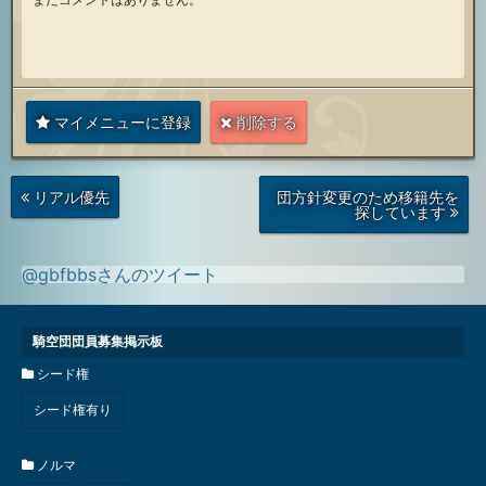
マイメニューに登録
削除する
次
前
リアル優先
団方針変更のため移籍先を
の
の
探しています
投
投
稿
稿
@gbfbbsさんのツイート
騎空団団員募集掲示板
シード権
シード権有り
ノルマ