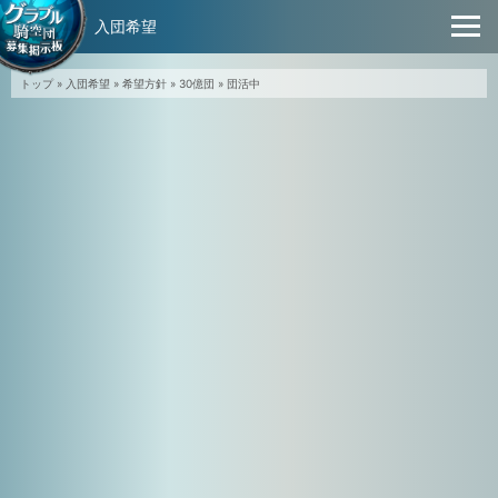
入団希望
トップ
»
入団希望
»
希望方針
»
30億団
»
団活中