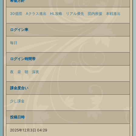
希望方針
30億団
Aクラス進出
HL攻略
リアル優先
団内救援
本戦進出
ログイン率
毎日
ログイン時間帯
夜
昼
朝
深夜
課金度合い
少し課金
投稿日時
2025年12月3日 04:29