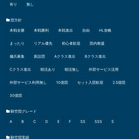
有り
無し
団方針
本戦全勝
本戦勝利
本戦進出
自由
HL攻略
まったり
リアル優先
初心者歓迎
団内救援
傭兵募集
新設団
Aクラス進出
Bクラス進出
Cクラス進出
朝活あり
朝活無し
外部サービス活用
外部サービス利用無し
10億団
セット入団歓迎
2.5億団
30億団
騎空団グレード
A
B
C
D
E
F
SS
SSS
S
騎空団実績