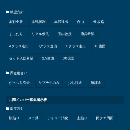
希望方針
本戦全勝
本戦勝利
本戦進出
自由
HL攻略
まったり
リアル優先
団内救援
傭兵希望
Aクラス進出
Bクラス進出
Cクラス進出
10億団
セット入団希望
2.5億団
30億団
課金度合い
がっつり課金
サプチケのみ
少し課金
無課金
共闘メンバー募集掲示板
部屋方針
順貼り
スラ爆
デイリー消化
主貼り
同クエ周回