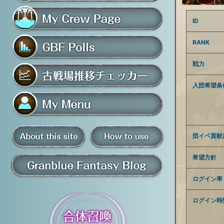
フレンド募集掲示板
ID
マイ騎空団ページ
RANK
戦力
グラブルアンケート
入団希望条
古戦場推移チェッカー
マイメニュー
団イベ貢献
板
騎空団員募集掲示板
掲示板の使い方
希望方針
ログイン率
グラブル情報・ブログ
ログイン時
について