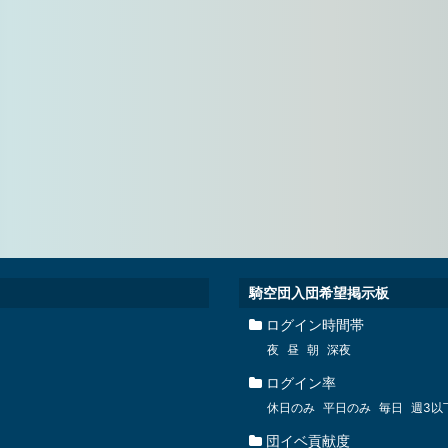
騎空団入団希望掲示板
ログイン時間帯
夜
昼
朝
深夜
ログイン率
休日のみ
平日のみ
毎日
週3以
団イベ貢献度