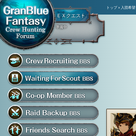
トップ
»
入団希望
ＥＸクエスト
準備中
騎空団員募集掲示板
グラブル騎空団募集掲示
騎空団入団希望掲示板
共闘部屋・メンバー掲示板
マルチバトル救援募集掲示板