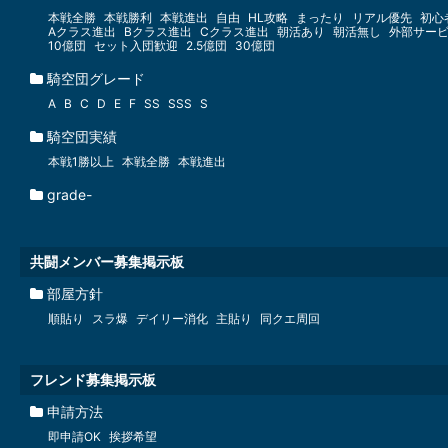
本戦全勝
本戦勝利
本戦進出
自由
HL攻略
まったり
リアル優先
初心
Aクラス進出
Bクラス進出
Cクラス進出
朝活あり
朝活無し
外部サー
10億団
セット入団歓迎
2.5億団
30億団
騎空団グレード
A
B
C
D
E
F
SS
SSS
S
騎空団実績
本戦1勝以上
本戦全勝
本戦進出
grade-
共闘メンバー募集掲示板
部屋方針
順貼り
スラ爆
デイリー消化
主貼り
同クエ周回
フレンド募集掲示板
申請方法
即申請OK
挨拶希望