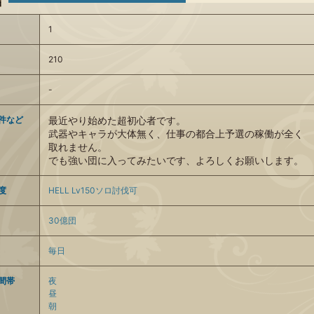
1
210
-
件など
最近やり始めた超初心者です。
武器やキャラが大体無く、仕事の都合上予選の稼働が全く
取れません。
でも強い団に入ってみたいです、よろしくお願いします。
度
HELL Lv150ソロ討伐可
30億団
毎日
間帯
夜
昼
朝