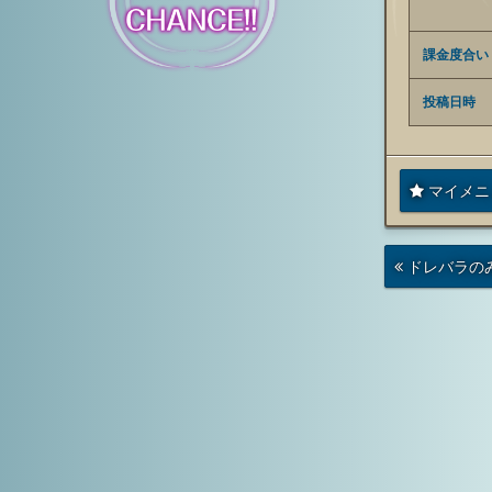
課金度合い
投稿日時
マイメニ
次
ドレバラの
の
投
稿