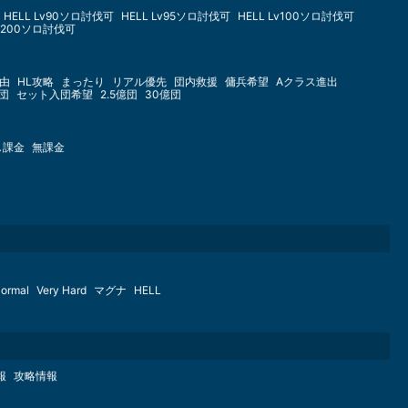
HELL Lv90ソロ討伐可
HELL Lv95ソロ討伐可
HELL Lv100ソロ討伐可
Lv200ソロ討伐可
由
HL攻略
まったり
リアル優先
団内救援
傭兵希望
Aクラス進出
億団
セット入団希望
2.5億団
30億団
し課金
無課金
ormal
Very Hard
マグナ
HELL
報
攻略情報