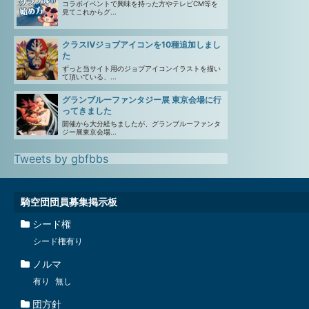
コラボイベントで興味を持った方やテレビCM等を
見てこれからグ...
クラスⅣジョブアイコンを10種追加しまし
た
ずっと当サイト用のジョブアイコンイラストを描い
て頂いている、...
グランブルーファンタジー展 東京会場に行
ってきました
開催から大分経ちましたが、グランブルーファンタ
ジー展東京会場...
Tweets by gbfbbs
騎空団団員募集掲示板
シード権
シード権有り
ノルマ
有り
無し
団方針