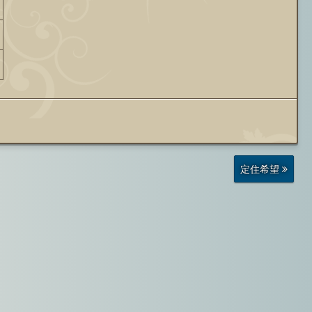
前
定住希望
の
投
稿