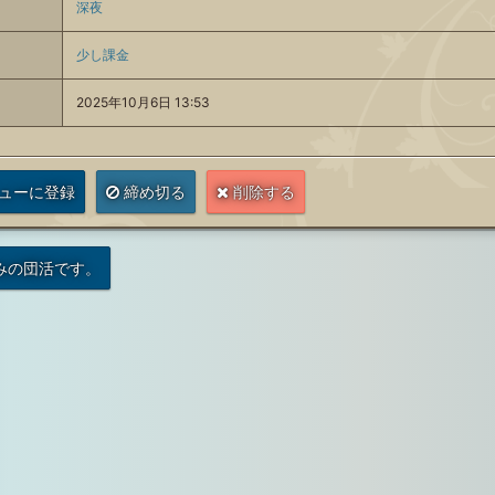
深夜
少し課金
2025年10月6日 13:53
ューに登録
締め切る
削除する
みの団活です。