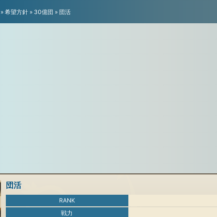
»
希望方針
»
30億団
»
団活
団活
RANK
戦力