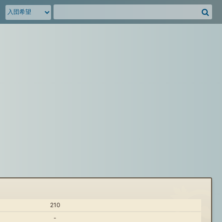
騎
空
団
募
集
掲
示
板
を
検
索
210
-