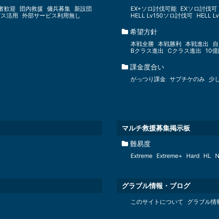
者歓迎
団内救援
傭兵募集
新設団
EX+ソロ討伐可能
EXソロ討伐可
ビス活用
外部サービス利用無し
HELL Lv150ソロ討伐可
HELL 
希望方針
本戦全勝
本戦勝利
本戦進出
自
Bクラス進出
Cクラス進出
10
課金度合い
がっつり課金
サプチケのみ
少
マルチ救援募集掲示板
難易度
Extreme
Extreme+
Hard
HL
N
グラブル情報・ブログ
このサイトについて
グラブル情