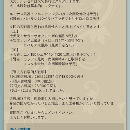
天元、ルシゼロは火であればクリア出来ます。
火、水以外は基本的にマグナです。
ルミナス武器：フルンティングのみ（次回晩蝉取得予定）
召喚石：バハルシ250ベリバブヤチマトリゼロオロロ所持
次回の古戦場と思われる属性の土と風をざっくり書きます。
【土】
十天衆：サラーサオクトー150極星Lv5済み
十賢者：カイム最終（次回土時4アビ取得予定）
ロベリア未最終（最終予定なし）
【風】
十天衆：ニオ150シエテ110（120以降上げる予定なし）
十賢者：カッツェ最終（次回風時4アビ取得予定）
エスタ未最終（次回風時最終予定）
【過去古戦場個人戦績】
79回闇古戦場：2日目22時時点で18,000位辺り
78回火古戦場：3000位辺り
77回光古戦場：26,000位辺り
76回～72回までは休止してました。
古戦場終了後、即脱退し入団したいと思っていますが、
希望の団がなかったりした場合、また団募集かけたいと思っていま
す。
質問等ございましたらコメントください。
よろしくお願いします。
団イベ貢献度