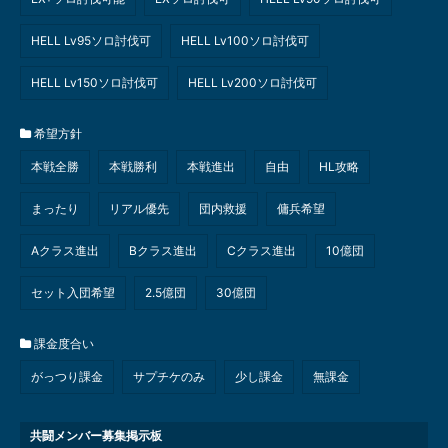
HELL Lv95ソロ討伐可
HELL Lv100ソロ討伐可
HELL Lv150ソロ討伐可
HELL Lv200ソロ討伐可
希望方針
本戦全勝
本戦勝利
本戦進出
自由
HL攻略
まったり
リアル優先
団内救援
傭兵希望
Aクラス進出
Bクラス進出
Cクラス進出
10億団
セット入団希望
2.5億団
30億団
課金度合い
がっつり課金
サプチケのみ
少し課金
無課金
共闘メンバー募集掲示板