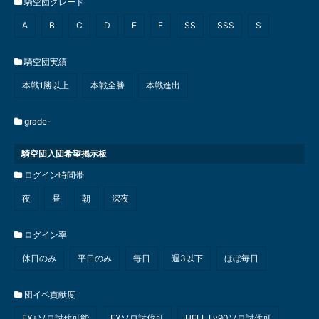
騎空団グレード
A
B
C
D
E
F
SS
SSS
S
騎空団実績
本戦1勝以上
本戦全勝
本戦進出
grade-
騎空団入団希望掲示板
ログイン時間帯
夜
昼
朝
深夜
ログイン率
休日のみ
平日のみ
毎日
週3以下
ほぼ毎日
団イベ貢献度
EX+ソロ討伐可能
EXソロ討伐可
HELL Lv90ソロ討伐可