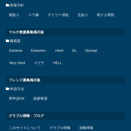
部屋方針
順貼り
スラ爆
デイリー消化
主貼り
同クエ周回
マルチ救援募集掲示板
難易度
Extreme
Extreme+
Hard
HL
Normal
Very Hard
マグナ
HELL
フレンド募集掲示板
申請方法
即申請OK
挨拶希望
グラブル情報・ブログ
このサイトについて
グラブル情報
攻略情報