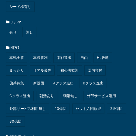
シード権有り
ノルマ
有り
無し
団方針
本戦全勝
本戦勝利
本戦進出
自由
HL攻略
まったり
リアル優先
初心者歓迎
団内救援
傭兵募集
新設団
Aクラス進出
Bクラス進出
Cクラス進出
朝活あり
朝活無し
外部サービス活用
外部サービス利用無し
10億団
セット入団歓迎
2.5億団
30億団