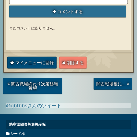
コメントする
まだコメントはありません。
マイメニューに登録
削除する
次
前
闇古戦場終わり次第移籍
闇古戦場後に…
の
の
希望
投
投
稿
稿
@gbfbbsさんのツイート
騎空団団員募集掲示板
シード権