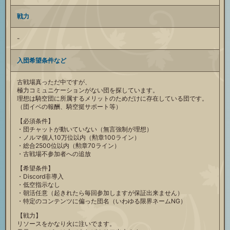
戦力
-
入団希望条件など
古戦場真っただ中ですが、
極力コミュニケーションがない団を探しています。
理想は騎空団に所属するメリットのためだけに存在している団です。
（団イベの報酬、騎空挺サポート等）
【必須条件】
・団チャットが動いていない（無言強制が理想）
・ノルマ個人10万位以内（勲章100ライン）
・総合2500位以内（勲章70ライン）
・古戦場不参加者への追放
【希望条件】
・Discord非導入
・低空指示なし
・朝活任意（起きれたら毎回参加しますが保証出来ません）
・特定のコンテンツに偏った団名（いわゆる限界ネームNG）
【戦力】
リソースをかなり火に注いでます。