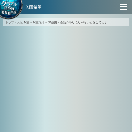
入団希望
トップ
»
入団希望
»
希望方針
»
30億団
»
会話のやり取りがない団探してます。