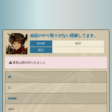
会話のやり取りがない団探してます。
RANK
400
戦力
-
募集は締め切られました
ID
0
RANK
400