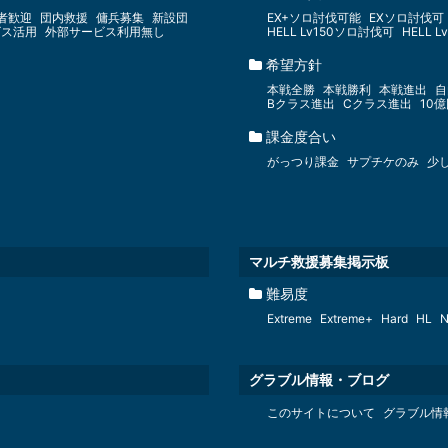
者歓迎
団内救援
傭兵募集
新設団
EX+ソロ討伐可能
EXソロ討伐可
ビス活用
外部サービス利用無し
HELL Lv150ソロ討伐可
HELL 
希望方針
本戦全勝
本戦勝利
本戦進出
自
Bクラス進出
Cクラス進出
10
課金度合い
がっつり課金
サプチケのみ
少
マルチ救援募集掲示板
難易度
Extreme
Extreme+
Hard
HL
N
グラブル情報・ブログ
このサイトについて
グラブル情