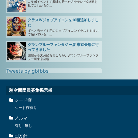
コラボイベントで興味を持った方やテレビCM等を
見てこれからグ...
クラスⅣジョブアイコンを10種追加しまし
た
ずっと当サイト用のジョブアイコンイラストを描い
て頂いている、...
グランブルーファンタジー展 東京会場に行
ってきました
開催から大分経ちましたが、グランブルーファンタ
ジー展東京会場...
Tweets by gbfbbs
騎空団団員募集掲示板
シード権
シード権有り
ノルマ
有り
無し
団方針