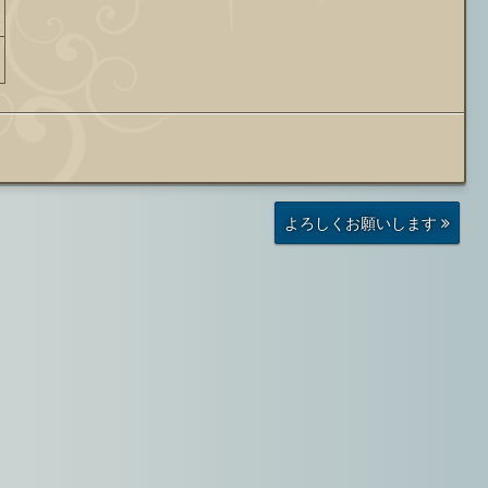
前
よろしくお願いします
の
投
稿