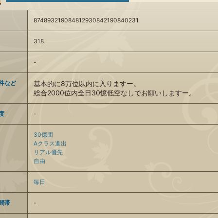
874893219084812930842190840231
318
-
件など
基本的に8万位以内に入りますー。
総合2000位内全日30憶低空なしでお願いしますー。
度
-
30億団
Aクラス進出
リアル優先
自由
毎日
間帯
-