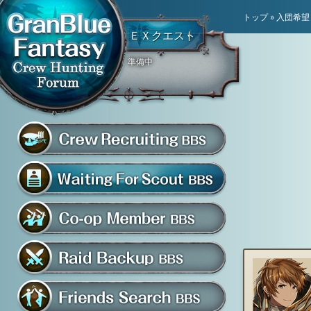
トップ
»
入団希望
ＥＸクエスト
準備中
騎空団員募集掲示板
グラブル騎空団募集掲示
騎空団入団希望掲示板
共闘部屋・メンバー掲示板
マルチバトル救援募集掲示板