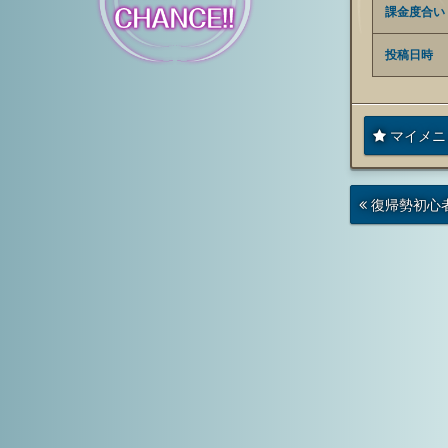
課金度合い
投稿日時
マイメニ
次
復帰勢初心
の
投
稿