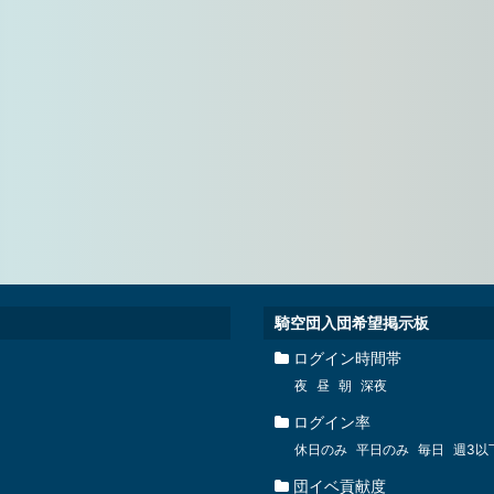
騎空団入団希望掲示板
ログイン時間帯
夜
昼
朝
深夜
ログイン率
休日のみ
平日のみ
毎日
週3以
団イベ貢献度