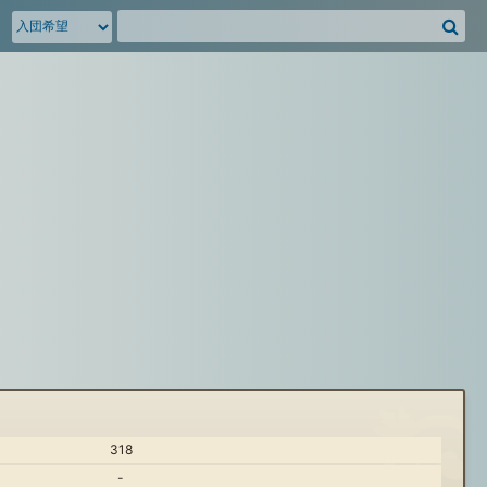
騎
空
団
募
集
掲
示
板
を
検
索
318
-