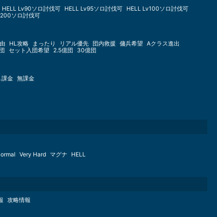
HELL Lv90ソロ討伐可
HELL Lv95ソロ討伐可
HELL Lv100ソロ討伐可
Lv200ソロ討伐可
由
HL攻略
まったり
リアル優先
団内救援
傭兵希望
Aクラス進出
億団
セット入団希望
2.5億団
30億団
し課金
無課金
ormal
Very Hard
マグナ
HELL
報
攻略情報