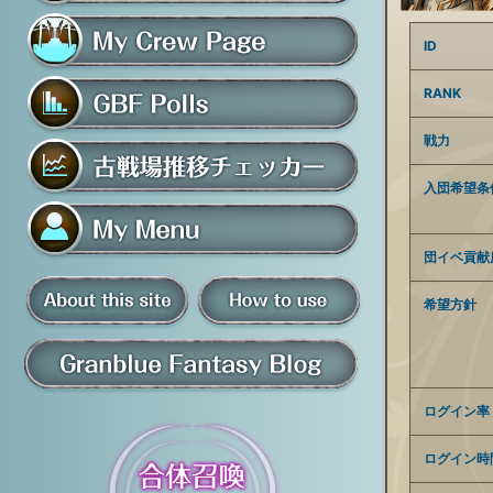
フレンド募集掲示板
ID
マイ騎空団ページ
RANK
戦力
グラブルアンケート
入団希望条
古戦場推移チェッカー
団イベ貢献
マイメニュー
希望方針
板
騎空団員募集掲示板
掲示板の使い方
グラブル情報・ブログ
ログイン率
ログイン時
について