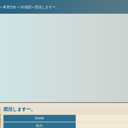
»
希望方針
»
30億団
»
団活しますー。
団活しますー。
RANK
戦力