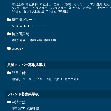
本戦全勝
本戦勝利
本戦進出
自由
HL攻略
まったり
リアル優先
初心
Aクラス進出
Bクラス進出
Cクラス進出
朝活あり
朝活無し
外部サー
10億団
セット入団歓迎
2.5億団
30億団
騎空団グレード
A
B
C
D
E
F
SS
SSS
S
騎空団実績
本戦1勝以上
本戦全勝
本戦進出
grade-
共闘メンバー募集掲示板
部屋方針
順貼り
スラ爆
デイリー消化
主貼り
同クエ周回
フレンド募集掲示板
申請方法
即申請OK
挨拶希望