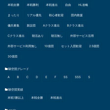
本戦全勝
本戦勝利
本戦進出
自由
HL攻略
まったり
リアル優先
初心者歓迎
団内救援
傭兵募集
新設団
Aクラス進出
Bクラス進出
Cクラス進出
朝活あり
朝活無し
外部サービス活用
外部サービス利用無し
10億団
セット入団歓迎
2.5億団
30億団
騎空団グレード
A
B
C
D
E
F
SS
SSS
S
騎空団実績
本戦1勝以上
本戦全勝
本戦進出