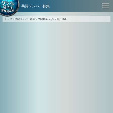
共闘メンバー募集
トップ
»
共闘メンバー募集
»
共闘募集
»
よわばは30連