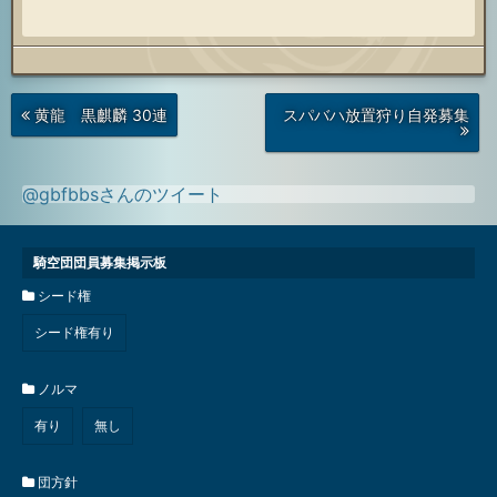
次
前
黄龍 黒麒麟 30連
スパバハ放置狩り自発募集
の
の
投
投
稿
稿
@gbfbbsさんのツイート
騎空団団員募集掲示板
シード権
シード権有り
ノルマ
有り
無し
団方針