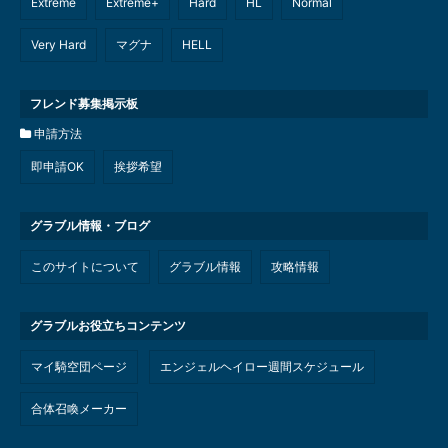
Extreme
Extreme+
Hard
HL
Normal
Very Hard
マグナ
HELL
フレンド募集掲示板
申請方法
即申請OK
挨拶希望
グラブル情報・ブログ
このサイトについて
グラブル情報
攻略情報
グラブルお役立ちコンテンツ
マイ騎空団ページ
エンジェルヘイロー週間スケジュール
合体召喚メーカー