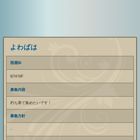
よわばは
部屋ID
B7416F
募集内容
朽ち果て集めたいです！
募集方針
-