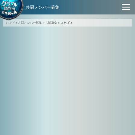
共闘メンバー募集
トップ
»
共闘メンバー募集
»
共闘募集
»
よわばは