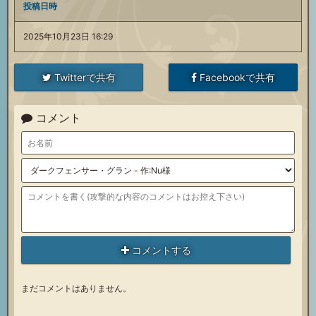
投稿日時
2025年10月23日 16:29
Twitterで共有
Facebookで共有
コメント
コメントする
まだコメントはありません。