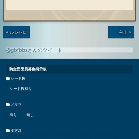
次
前
ルシゼロ
主土
の
の
投
投
稿
稿
@gbfbbsさんのツイート
騎空団団員募集掲示板
シード権
シード権有り
ノルマ
有り
無し
団方針