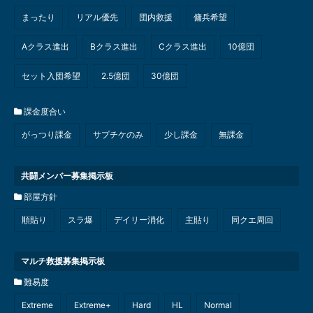
まったり
リアル優先
団内救援
傭兵希望
Aクラス進出
Bクラス進出
Cクラス進出
10億団
セット入団希望
2.5億団
30億団
課金度合い
がっつり課金
サプチケのみ
少し課金
無課金
共闘メンバー募集掲示板
部屋方針
順貼り
スラ爆
デイリー消化
主貼り
同クエ周回
マルチ救援募集掲示板
難易度
Extreme
Extreme+
Hard
HL
Normal