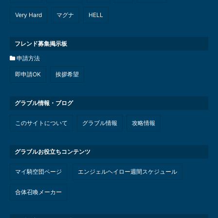
Very Hard
マグナ
HELL
フレンド募集掲示板
申請方法
即申請OK
挨拶希望
グラブル情報・ブログ
このサイトについて
グラブル情報
攻略情報
グラブルお役立ちコンテンツ
マイ騎空団ページ
エンジェルヘイロー週間スケジュール
合体召喚メーカー