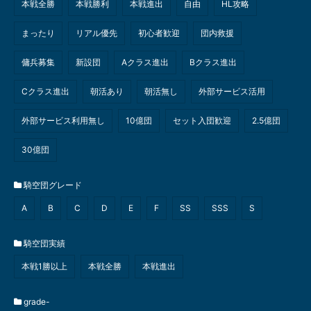
本戦全勝
本戦勝利
本戦進出
自由
HL攻略
まったり
リアル優先
初心者歓迎
団内救援
傭兵募集
新設団
Aクラス進出
Bクラス進出
Cクラス進出
朝活あり
朝活無し
外部サービス活用
外部サービス利用無し
10億団
セット入団歓迎
2.5億団
30億団
騎空団グレード
A
B
C
D
E
F
SS
SSS
S
騎空団実績
本戦1勝以上
本戦全勝
本戦進出
grade-