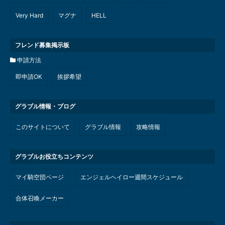
Very Hard
マグナ
HELL
フレンド募集掲示板
申請方法
即申請OK
挨拶希望
グラブル情報・ブログ
このサイトについて
グラブル情報
攻略情報
グラブルお役立ちコンテンツ
マイ騎空団ページ
エンジェルヘイロー週間スケジュール
合体召喚メーカー