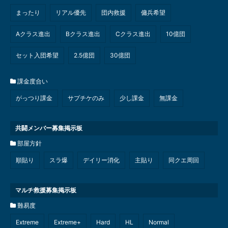
まったり
リアル優先
団内救援
傭兵希望
Aクラス進出
Bクラス進出
Cクラス進出
10億団
セット入団希望
2.5億団
30億団
課金度合い
がっつり課金
サプチケのみ
少し課金
無課金
共闘メンバー募集掲示板
部屋方針
順貼り
スラ爆
デイリー消化
主貼り
同クエ周回
マルチ救援募集掲示板
難易度
Extreme
Extreme+
Hard
HL
Normal