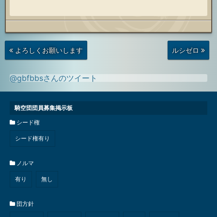
次
前
よろしくお願いします
ルシゼロ
の
の
投
投
稿
稿
@gbfbbsさんのツイート
騎空団団員募集掲示板
シード権
シード権有り
ノルマ
有り
無し
団方針