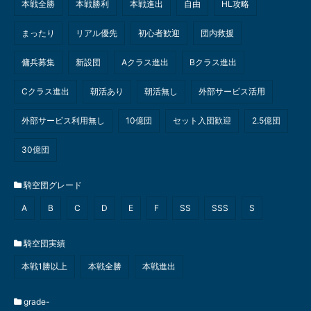
本戦全勝
本戦勝利
本戦進出
自由
HL攻略
まったり
リアル優先
初心者歓迎
団内救援
傭兵募集
新設団
Aクラス進出
Bクラス進出
Cクラス進出
朝活あり
朝活無し
外部サービス活用
外部サービス利用無し
10億団
セット入団歓迎
2.5億団
30億団
騎空団グレード
A
B
C
D
E
F
SS
SSS
S
騎空団実績
本戦1勝以上
本戦全勝
本戦進出
grade-