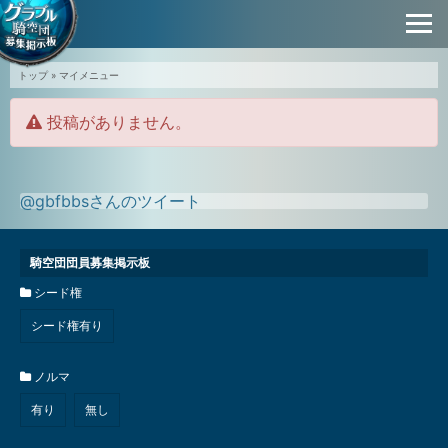
トップ
»
マイメニュー
投稿がありません。
@gbfbbsさんのツイート
騎空団団員募集掲示板
シード権
シード権有り
ノルマ
有り
無し