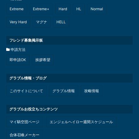
Extreme
Extreme+
Hard
HL
Normal
Very Hard
マグナ
HELL
フレンド募集掲示板
申請方法
即申請OK
挨拶希望
グラブル情報・ブログ
このサイトについて
グラブル情報
攻略情報
グラブルお役立ちコンテンツ
マイ騎空団ページ
エンジェルヘイロー週間スケジュール
合体召喚メーカー