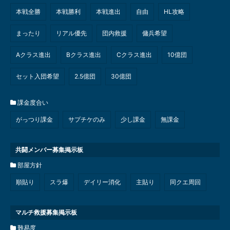
本戦全勝
本戦勝利
本戦進出
自由
HL攻略
まったり
リアル優先
団内救援
傭兵希望
Aクラス進出
Bクラス進出
Cクラス進出
10億団
セット入団希望
2.5億団
30億団
課金度合い
がっつり課金
サプチケのみ
少し課金
無課金
共闘メンバー募集掲示板
部屋方針
順貼り
スラ爆
デイリー消化
主貼り
同クエ周回
マルチ救援募集掲示板
難易度